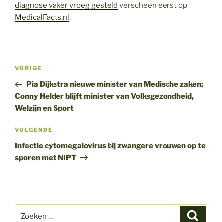
diagnose vaker vroeg gesteld
verscheen eerst op
MedicalFacts.nl
.
Bericht
Vorig
VORIGE
navigatie
bericht
Pia Dijkstra nieuwe minister van Medische zaken;
Conny Helder blijft minister van Volksgezondheid,
Welzijn en Sport
Volgend
VOLGENDE
bericht
Infectie cytomegalovirus bij zwangere vrouwen op te
sporen met NIPT
Zoeken
Zoeke
naar: