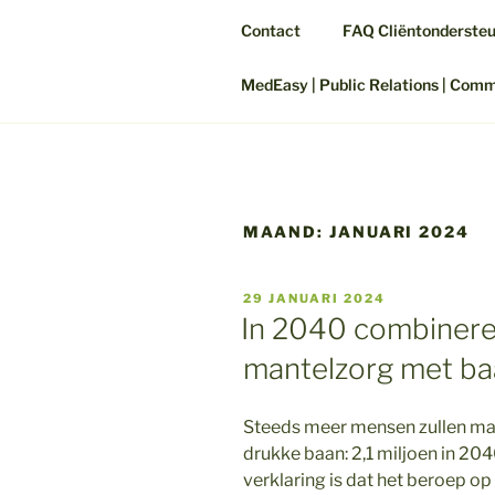
Contact
FAQ Cliëntonderste
MedEasy | Public Relations | Com
MAAND:
JANUARI 2024
GEPLAATST
29 JANUARI 2024
OP
In 2040 combinere
mantelzorg met b
Steeds meer mensen zullen m
drukke baan: 2,1 miljoen in 204
verklaring is dat het beroep op