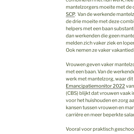
mantelzorgers moeite met de c
SCP
. Van de werkende mantelzo
de drie moeite met deze combin
helpers met een baan substanti
dan werkenden die geen mantel
melden zich vaker ziek en lope
Ook nemen ze vaker vakantieda
Vrouwen geven vaker mantelzo
met een baan. Van de werkend
werk met mantelzorg, waar dit b
Emancipatiemonitor 2022
van 
(CBS) blijkt dat vrouwen vaak i
voor het huishouden en zorg aan
kansen tussen vrouwen en man
carrière en meer beperkte salar
Vooral voor praktisch geschoo