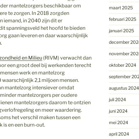
minder mantelzorgers beschikbaar om
maart 2025
re te zorgen. In 2018 zorgden
februari 2025
 iemand, in 2040 zijn dit er
 dit spanningsveld het hoofd te bieden
januari 2025
 gaan leveren en daar waarschijnlijk
december 202
.
november 202
ezondheid en Milieu
(RIVM) verwacht dan
or een groot deel bij werkenden terecht
oktober 2024
n mensen werk en mantelzorg
september 20
 waarschijnlijk 2,1 miljoen mensen.
an mantelzorg intensiever omdat
augustus 2024
 minder mantelzorgers per oudere
juli 2024
dienen mantelzorgers daarom te ontzien
rgverlofregeling en meer waardering.
juni 2024
oms het verschil maken tussen een
mei 2024
k is en een burn-out.
april 2024