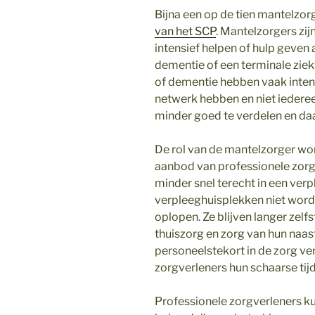
Bijna een op de tien mantelzorge
van het SCP
. Mantelzorgers zij
intensief helpen of hulp geve
dementie of een terminale zie
of dementie hebben vaak intensi
netwerk hebben en niet iedere
minder goed te verdelen en da
De rol van de mantelzorger wo
aanbod van professionele zor
minder snel terecht in een ver
verpleeghuisplekken niet worde
oplopen. Ze blijven langer zel
thuiszorg en zorg van hun naa
personeelstekort in de zorg v
zorgverleners hun schaarse ti
Professionele zorgverleners k