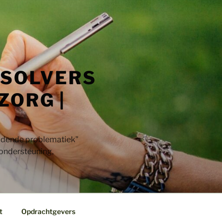
 SOLVERS
ZORG |
jdende problematiek"​
 ondersteuning,
t
Opdrachtgevers