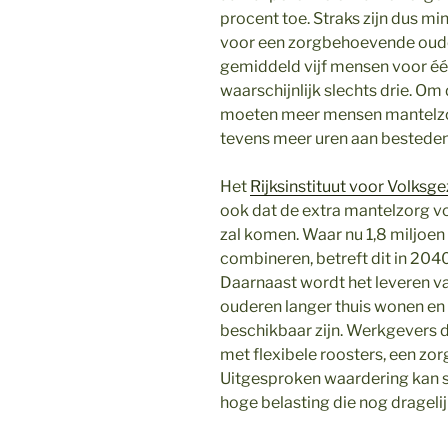
procent toe. Straks zijn dus 
voor een zorgbehoevende oude
gemiddeld vijf mensen voor één
waarschijnlijk slechts drie. Om
moeten meer mensen mantelzorg
tevens meer uren aan besteden
Het
Rijksinstituut voor Volksg
ook dat de extra mantelzorg vo
zal komen. Waar nu 1,8 miljoe
combineren, betreft dit in 2040
Daarnaast wordt het leveren v
ouderen langer thuis wonen en
beschikbaar zijn. Werkgevers 
met flexibele roosters, een zo
Uitgesproken waardering kan s
hoge belasting die nog dragelij