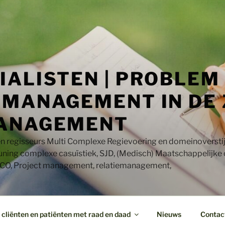
IALISTEN | PROBLEM
MANAGEMENT IN DE 
ANAGEMENT
en regisseurs Multi Complexe Regievoering en domeinoversti
uning complexe casuïstiek, SJD, (Medisch) Maatschappelijke
CO, Project management, relatiemanagement,
cliënten en patiënten met raad en daad
Nieuws
Contac