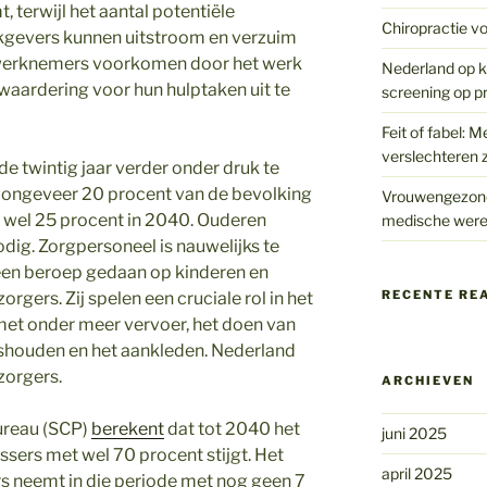
terwijl het aantal potentiële
Chiropractie vo
kgevers kunnen uitstroom en verzuim
werknemers voorkomen door het werk
Nederland op kr
r waardering voor hun hulptaken uit te
screening op p
Feit of fabel: M
verslechteren z
 twintig jaar verder onder druk te
is ongeveer 20 procent van de bevolking
Vrouwengezondh
tot wel 25 procent in 2040. Ouderen
medische were
ig. Zorgpersoneel is nauwelijks te
een beroep gedaan op kinderen en
RECENTE RE
rgers. Zij spelen een cruciale rol in het
et onder meer vervoer, het doen van
ishouden en het aankleden. Nederland
zorgers.
ARCHIEVEN
bureau (SCP)
berekent
dat tot 2040 het
juni 2025
sers met wel 70 procent stijgt. Het
april 2025
s neemt in die periode met nog geen 7