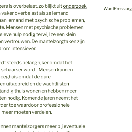
rs is overbelast, zo blijkt uit
onderzoek
WordPress.org
n vaker overbelast als ze iemand
n aan iemand met psychische problemen,
kte. Mensen met psychische problemen
eve hulp nodig terwijl ze een klein
en vertrouwen. De mantelzorgtaken zijn
arom intensiever.
rdt steeds belangrijker omdat het
g schaarser wordt. Mensen kunnen
pleeghuis omdat de dure
n uitgebreid en de wachtlijsten
fstandig thuis wonen en hebben meer
sten nodig. Komende jaren neemt het
erder toe waardoor professionele
jd meer moeten verdelen.
unnen mantelzorgers meer bij eventuele