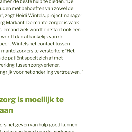
men de beste hulp te bieden. “De
ouden met behoeften van zowel de
r”, zegt Heidi Wintels, projectmanager
rg Markant. De mantelzorger is vaak
als iemand ziek wordt ontstaat ook een
t wordt dan afhankelijk van de
beert Wintels het contact tussen
 mantelzorgers te versterken: “Het
 de patiënt speelt zich af met
rking tussen zorgverlener,
ngrijk voor het onderling vertrouwen.’’
org is moeilijk te
baan
rs het geven van hulp goed kunnen
ft ruim een kwart van de werkende