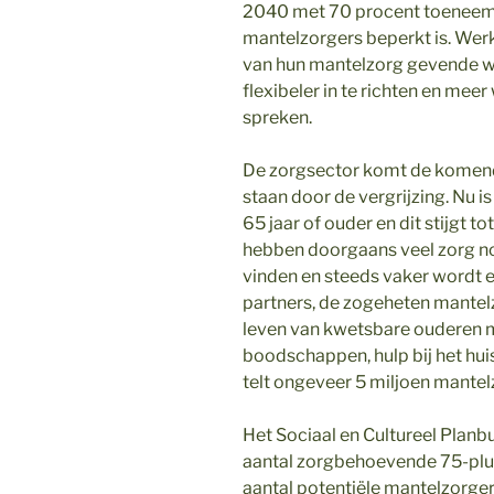
2040 met 70 procent toeneemt, 
mantelzorgers beperkt is. Wer
van hun mantelzorg gevende 
flexibeler in te richten en mee
spreken.
De zorgsector komt de komende
staan door de vergrijzing. Nu 
65 jaar of ouder en dit stijgt 
hebben doorgaans veel zorg nod
vinden en steeds vaker wordt 
partners, de zogeheten mantelzo
leven van kwetsbare ouderen m
boodschappen, hulp bij het hu
telt ongeveer 5 miljoen mantel
Het Sociaal en Cultureel Plan
aantal zorgbehoevende 75-plus
aantal potentiële mantelzorger