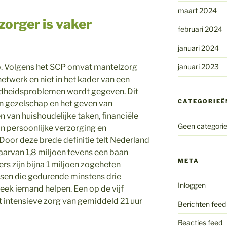
maart 2024
zorger is vaker
februari 2024
januari 2024
januari 2023
p. Volgens het SCP omvat mantelzorg
 netwerk en niet in het kader van een
dheidsproblemen wordt gegeven. Dit
CATEGORIEË
an gezelschap en het geven van
n van huishoudelijke taken, financiële
Geen categori
an persoonlijke verzorging en
oor deze brede definitie telt Nederland
aarvan 1,8 miljoen tevens een baan
META
rs zijn bijna 1 miljoen zogeheten
sen die gedurende minstens drie
Inloggen
ek iemand helpen. Een op de vijf
 intensieve zorg van gemiddeld 21 uur
Berichten feed
Reacties feed