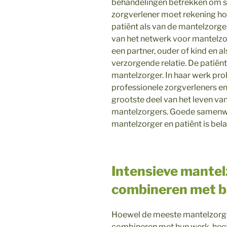
behandelingen betrekken om sa
zorgverlener moet rekening h
patiënt als van de mantelzorge
van het netwerk voor mantelzo
een partner, ouder of kind en 
verzorgende relatie. De patiën
mantelzorger. In haar werk pro
professionele zorgverleners en
grootste deel van het leven van
mantelzorgers. Goede samenwe
mantelzorger en patiënt is bela
Intensieve mantelz
combineren met 
Hoewel de meeste mantelzorge
combineren met hun werk, hee