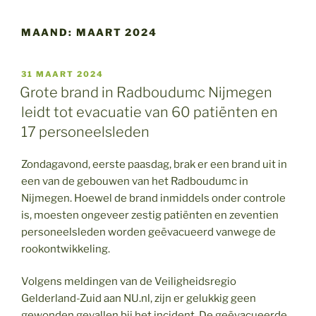
MAAND:
MAART 2024
GEPLAATST
31 MAART 2024
OP
Grote brand in Radboudumc Nijmegen
leidt tot evacuatie van 60 patiënten en
17 personeelsleden
Zondagavond, eerste paasdag, brak er een brand uit in
een van de gebouwen van het Radboudumc in
Nijmegen. Hoewel de brand inmiddels onder controle
is, moesten ongeveer zestig patiënten en zeventien
personeelsleden worden geëvacueerd vanwege de
rookontwikkeling.
Volgens meldingen van de Veiligheidsregio
Gelderland-Zuid aan NU.nl, zijn er gelukkig geen
gewonden gevallen bij het incident. De geëvacueerde