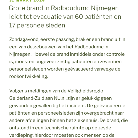
31 MAART 2024
OP
Grote brand in Radboudumc Nijmegen
leidt tot evacuatie van 60 patiënten en
17 personeelsleden
Zondagavond, eerste paasdag, brak er een brand uit in
een van de gebouwen van het Radboudumc in
Nijmegen. Hoewel de brand inmiddels onder controle
is, moesten ongeveer zestig patiënten en zeventien
personeelsleden worden geëvacueerd vanwege de
rookontwikkeling.
Volgens meldingen van de Veiligheidsregio
Gelderland-Zuid aan NU.nl, zijn er gelukkig geen
gewonden gevallen bij het incident. De geëvacueerde
patiënten en personeelsleden zijn overgebracht naar
andere afdelingen binnen het ziekenhuis. De brand, die
ontstond in een technische ruimte op de zesde
verdieping, hierdoor moesten ook mensen op de