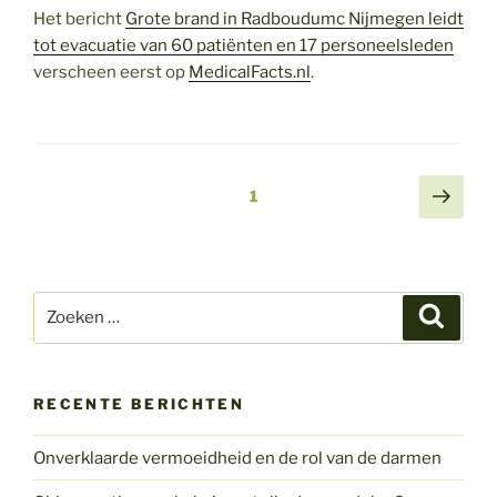
Het bericht
Grote brand in Radboudumc Nijmegen leidt
tot evacuatie van 60 patiënten en 17 personeelsleden
verscheen eerst op
MedicalFacts.nl
.
Berichtnavigatie
Volg
Pagina
1
pagi
Zoeken
Zoeke
naar:
RECENTE BERICHTEN
Onverklaarde vermoeidheid en de rol van de darmen