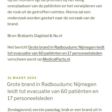
Op dit moment ligt de prioriteit bij het veilig
overplaatsen van de patiënten en het verwijderen van
de rook uit de getroffen ruimtes. Hierna zal een
onderzoek worden gestart naar de oorzaak van de
brand.
Bron: Brabants Dagblad & Nu.nl
Het bericht
Grote brand in Radboudumc Nijmegen leidt
tot evacuatie van 60 patiënten en 17 personeelsleden
verscheen eerst op
MedicalFacts.nl
.
GEPLAATST
31 MAART 2024
OP
Grote brand in Radboudumc Nijmegen
leidt tot evacuatie van 60 patiënten en
17 personeelsleden
Zondagavond, eerste paasdag, brak er een brand uit in