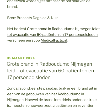
onderzoek worden gestart naar de oorzaak van de
brand.
Bron: Brabants Dagblad & Nu.nl
Het bericht
Grote brand in Radboudumc Nijmegen leidt
tot evacuatie van 60 patiënten en 17 personeelsleden
verscheen eerst op
MedicalFacts.nl
.
GEPLAATST
31 MAART 2024
OP
Grote brand in Radboudumc Nijmegen
leidt tot evacuatie van 60 patiënten en
17 personeelsleden
Zondagavond, eerste paasdag, brak er een brand uit in
een van de gebouwen van het Radboudumc in
Nijmegen. Hoewel de brand inmiddels onder controle
is, moesten ongeveer zestig patiënten en zeventien