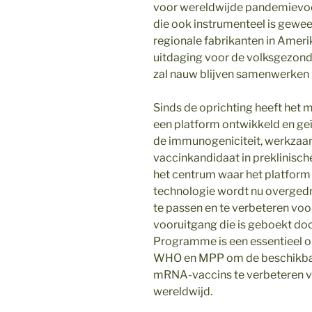
voor wereldwijde pandemievoo
die ook instrumenteel is gewee
regionale fabrikanten in Ameri
uitdaging voor de volksgezon
zal nauw blijven samenwerken
Sinds de oprichting heeft he
een platform ontwikkeld en g
de immunogeniciteit, werkzaam
vaccinkandidaat in preklinische
het centrum waar het platform
technologie wordt nu overged
te passen en te verbeteren voo
vooruitgang die is geboekt d
Programme is een essentieel o
WHO en MPP om de beschikbaar
mRNA-vaccins te verbeteren vo
wereldwijd.