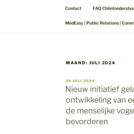
Contact
FAQ Cliëntonderste
MedEasy | Public Relations | Com
MAAND:
JULI 2024
GEPLAATST
29 JULI 2024
OP
Nieuw initiatief g
ontwikkeling van 
de menselijke vogel
bevorderen