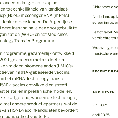
elanceerd dat gericht is op het
Chiropractie vo
 en toegankelijkheid van kandidaat-
riep (H5N1) messenger RNA (mRNA)
Nederland op kr
middeninkomenslanden. De Argentijnse
screening op p
l deze inspanning leiden door gebruik te
Feit of fabel: M
ganization (WHO) en het Medicines
verslechteren z
nology Transfer Programme.
Vrouwengezondh
r Programme, gezamenlijk ontwikkeld
medische were
 2021 gelanceerd met als doel om
ge- en middeninkomenslanden (LMIC’s)
RECENTE RE
uctie van mRNA-gebaseerde vaccins.
r in het mRNA Technology Transfer
5N1-vaccins ontwikkeld en streeft
t te stellen in preklinische modellen.
ARCHIEVEN
ket is afgerond, worden de technologie,
ld met andere productiepartners, wat de
juni 2025
ng van H5N1-vaccinkandidaten bevordert
april 2025
mieparaatheid versterkt.