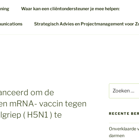
uning
Waar kan een cliëntondersteuner je mee helpen:
munications
Strategisch Advies en Projectmanagement voor Z
Zoeken
elanceerd om de
naar:
een mRNA- vaccin tegen
griep ( H5N1 ) te
RECENTE BE
Onverklaarde v
darmen