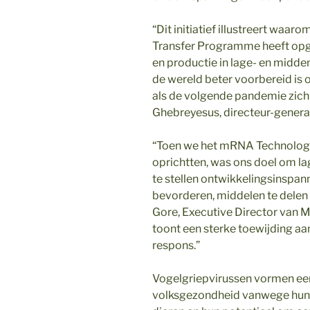
“Dit initiatief illustreert w
Transfer Programme heeft opg
en productie in lage- en midd
de wereld beter voorbereid is o
als de volgende pandemie zich
Ghebreyesus, directeur-gener
“Toen we het mRNA Technolo
oprichtten, was ons doel om l
te stellen ontwikkelingsinspan
bevorderen, middelen te delen 
Gore, Executive Director van M
toont een sterke toewijding a
respons.”
Vogelgriepvirussen vormen een 
volksgezondheid vanwege hun 