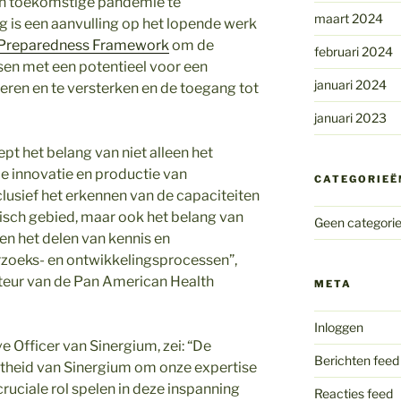
en toekomstige pandemie te
maart 2024
 is een aanvulling op het lopende werk
 Preparedness Framework
om de
februari 2024
ssen met een potentieel voor een
januari 2024
eren en te versterken en de toegang tot
januari 2023
t het belang van niet alleen het
de innovatie en productie van
CATEGORIEË
lusief het erkennen van de capaciteiten
bisch gebied, maar ook het belang van
Geen categori
en het delen van kennis en
rzoeks- en ontwikkelingsprocessen”,
cteur van de Pan American Health
META
Inloggen
ve Officer van Sinergium, zei: “De
Berichten feed
atheid van Sinergium om onze expertise
ruciale rol spelen in deze inspanning
Reacties feed