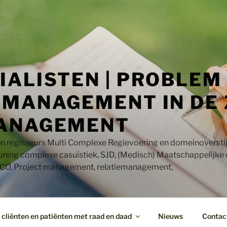
IALISTEN | PROBLEM
MANAGEMENT IN DE 
ANAGEMENT
en regisseurs Multi Complexe Regievoering en domeinoversti
uning complexe casuïstiek, SJD, (Medisch) Maatschappelijke
CO, Project management, relatiemanagement,
cliënten en patiënten met raad en daad
Nieuws
Contac