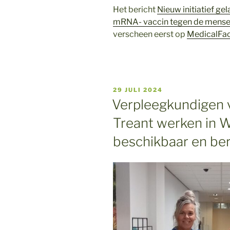
Het bericht
Nieuw initiatief g
mRNA- vaccin tegen de menseli
verscheen eerst op
MedicalFac
GEPLAATST
29 JULI 2024
OP
Verpleegkundigen 
Treant werken in
beschikbaar en be