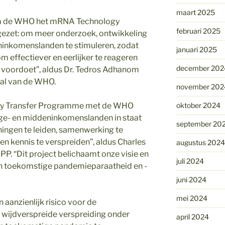
maart 2025
aarom de WHO het mRNA Technology
februari 2025
ezet: om meer onderzoek, ontwikkeling
eninkomenslanden te stimuleren, zodat
januari 2025
m effectiever en eerlijker te reageren
december 202
 voordoet”, aldus Dr. Tedros Adhanom
aal van de WHO.
november 202
gy Transfer Programme met de WHO
oktober 2024
age- en middeninkomenslanden in staat
september 20
ningen te leiden, samenwerking te
en kennis te verspreiden”, aldus Charles
augustus 2024
PP. “Dit project belichaamt onze visie en
juli 2024
an toekomstige pandemieparaatheid en -
juni 2024
mei 2024
aanzienlijk risico voor de
wijdverspreide verspreiding onder
april 2024