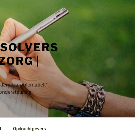
 SOLVERS
ZORG |
jdende problematiek"​
 ondersteuning,
t
Opdrachtgevers