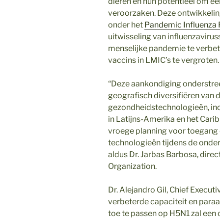
dieren en hun potentieel om e
veroorzaken. Deze ontwikkeling
onder het
Pandemic Influenza
uitwisseling van influenzaviru
menselijke pandemie te verbet
vaccins in LMIC’s te vergroten.
“Deze aankondiging onderstreep
geografisch diversifiëren van 
gezondheidstechnologieën, inc
in Latijns-Amerika en het Cari
vroege planning voor toegang 
technologieën tijdens de onde
aldus Dr. Jarbas Barbosa, dire
Organization.
Dr. Alejandro Gil, Chief Executi
verbeterde capaciteit en para
toe te passen op H5N1 zal een c