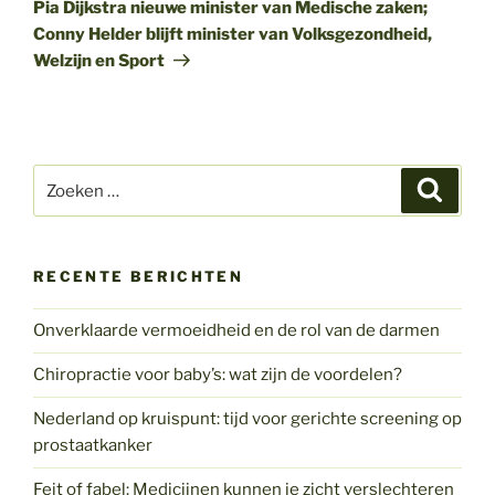
bericht
Pia Dijkstra nieuwe minister van Medische zaken;
Conny Helder blijft minister van Volksgezondheid,
Welzijn en Sport
Zoeken
Zoeke
naar:
RECENTE BERICHTEN
Onverklaarde vermoeidheid en de rol van de darmen
Chiropractie voor baby’s: wat zijn de voordelen?
Nederland op kruispunt: tijd voor gerichte screening op
prostaatkanker
Feit of fabel: Medicijnen kunnen je zicht verslechteren