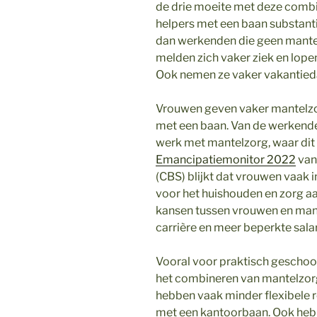
de drie moeite met deze combin
helpers met een baan substanti
dan werkenden die geen mantel
melden zich vaker ziek en lope
Ook nemen ze vaker vakantieda
Vrouwen geven vaker mantelzo
met een baan. Van de werkend
werk met mantelzorg, waar dit b
Emancipatiemonitor 2022
van 
(CBS) blijkt dat vrouwen vaak i
voor het huishouden en zorg aan
kansen tussen vrouwen en man
carrière en meer beperkte salar
Vooral voor praktisch geschoo
het combineren van mantelzorg 
hebben vaak minder flexibele 
met een kantoorbaan. Ook hebb