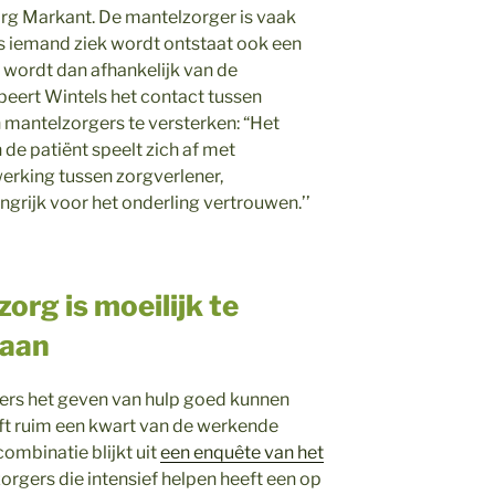
rg Markant. De mantelzorger is vaak
als iemand ziek wordt ontstaat ook een
t wordt dan afhankelijk van de
beert Wintels het contact tussen
 mantelzorgers te versterken: “Het
 de patiënt speelt zich af met
rking tussen zorgverlener,
ngrijk voor het onderling vertrouwen.’’
org is moeilijk te
baan
rs het geven van hulp goed kunnen
ft ruim een kwart van de werkende
ombinatie blijkt uit
een enquête van het
rgers die intensief helpen heeft een op