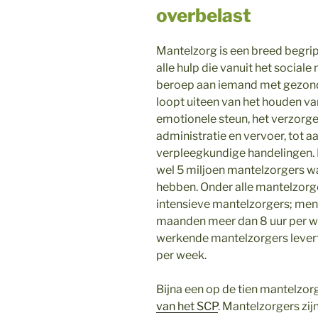
overbelast
Mantelzorg is een breed begri
alle hulp die vanuit het sociale
beroep aan iemand met gezon
loopt uiteen van het houden v
emotionele steun, het verzorge
administratie en vervoer, tot a
verpleegkundige handelingen. D
wel 5 miljoen mantelzorgers w
hebben. Onder alle mantelzorge
intensieve mantelzorgers; men
maanden meer dan 8 uur per we
werkende mantelzorgers levert
per week.
Bijna een op de tien mantelzorge
van het SCP
. Mantelzorgers zij