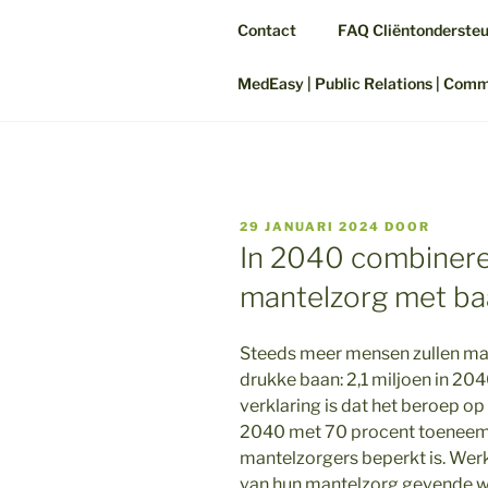
Contact
FAQ Cliëntonderste
MedEasy | Public Relations | Com
GEPLAATST
29 JANUARI 2024
DOOR
OP
In 2040 combinere
mantelzorg met b
Steeds meer mensen zullen m
drukke baan: 2,1 miljoen in 204
verklaring is dat het beroep op
2040 met 70 procent toeneemt, 
mantelzorgers beperkt is. Wer
van hun mantelzorg gevende 