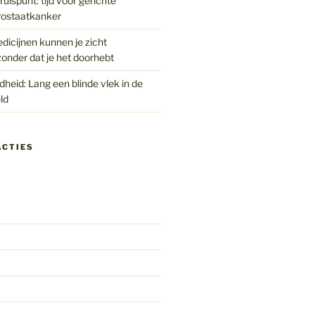
uispunt: tijd voor gerichte
rostaatkanker
edicijnen kunnen je zicht
onder dat je het doorhebt
eid: Lang een blinde vlek in de
ld
ACTIES