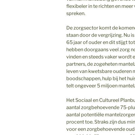
flexibeler in te richten en mee
spreken.
De zorgsector komt de komende
staan door de vergrijzing. Nu 
65 jaar of ouder en dit stijgt 
hebben doorgaans veel zorg nod
vinden en steeds vaker wordt 
partners, de zogeheten mantelzo
leven van kwetsbare ouderen m
boodschappen, hulp bij het hu
telt ongeveer 5 miljoen mantel
Het Sociaal en Cultureel Plan
aantal zorgbehoevende 75-plus
aantal potentiële mantelzorger
procent toe. Straks zijn dus 
voor een zorgbehoevende oude