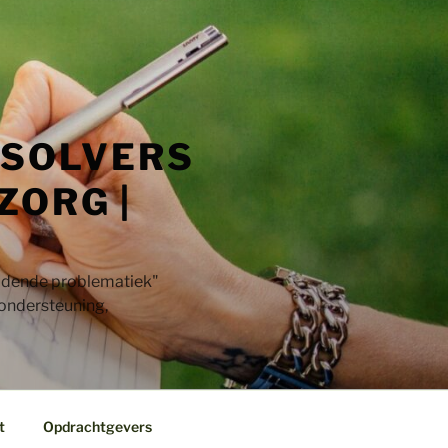
 SOLVERS
ZORG |
jdende problematiek"​
 ondersteuning,
t
Opdrachtgevers