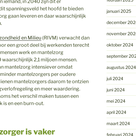
 iemand, in 2040 zijn dit er
 dit spanningsveld het hoofd te bieden
januari 2025
 gaan leveren en daar waarschijnlijk
december 202
.
november 202
ezondheid en Milieu
(RIVM) verwacht dan
or een groot deel bij werkenden terecht
oktober 2024
n mensen werk en mantelzorg
september 20
 waarschijnlijk 2,1 miljoen mensen.
an mantelzorg intensiever omdat
augustus 2024
 minder mantelzorgers per oudere
juli 2024
dienen mantelzorgers daarom te ontzien
rgverlofregeling en meer waardering.
juni 2024
oms het verschil maken tussen een
mei 2024
k is en een burn-out.
april 2024
maart 2024
zorger is vaker
februari 2024