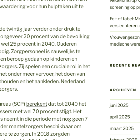
Nederland op kr
r waardering voor hun hulptaken uit te
screening op p
Feit of fabel: M
verslechteren z
 twintig jaar verder onder druk te
is ongeveer 20 procent van de bevolking
Vrouwengezondh
tot wel 25 procent in 2040. Ouderen
medische were
ig. Zorgpersoneel is nauwelijks te
een beroep gedaan op kinderen en
RECENTE RE
rgers. Zij spelen een cruciale rol in het
et onder meer vervoer, het doen van
ishouden en het aankleden. Nederland
zorgers.
ARCHIEVEN
bureau (SCP)
berekent
dat tot 2040 het
juni 2025
sers met wel 70 procent stijgt. Het
april 2025
s neemt in die periode met nog geen 7
minder mantelzorgers beschikbaar om
maart 2025
re te zorgen. In 2018 zorgden
februari 2025