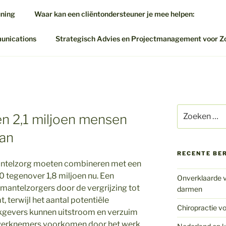
uning
Waar kan een cliëntondersteuner je mee helpen:
munications
Strategisch Advies en Projectmanagement voor Z
Zoeken
n 2,1 miljoen mensen
naar:
aan
RECENTE BE
antelzorg moeten combineren met een
0 tegenover 1,8 miljoen nu. Een
Onverklaarde v
 mantelzorgers door de vergrijzing tot
darmen
terwijl het aantal potentiële
Chiropractie vo
kgevers kunnen uitstroom en verzuim
werknemers voorkomen door het werk