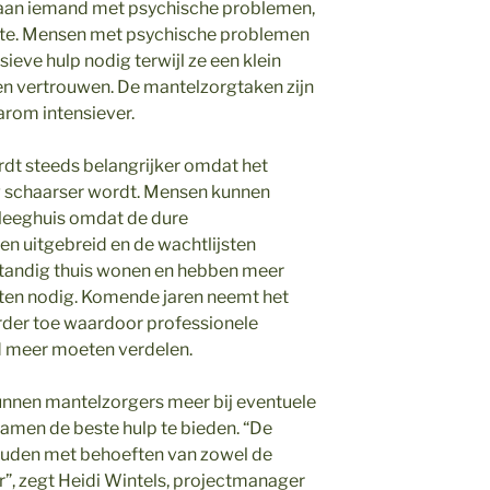
n aan iemand met psychische problemen,
kte. Mensen met psychische problemen
eve hulp nodig terwijl ze een klein
en vertrouwen. De mantelzorgtaken zijn
arom intensiever.
rdt steeds belangrijker omdat het
g schaarser wordt. Mensen kunnen
pleeghuis omdat de dure
n uitgebreid en de wachtlijsten
fstandig thuis wonen en hebben meer
sten nodig. Komende jaren neemt het
erder toe waardoor professionele
jd meer moeten verdelen.
unnen mantelzorgers meer bij eventuele
men de beste hulp te bieden. “De
ouden met behoeften van zowel de
r”, zegt Heidi Wintels, projectmanager