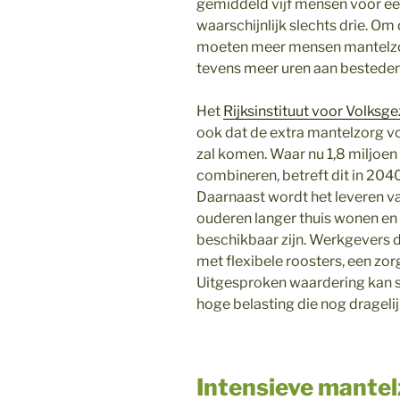
gemiddeld vijf mensen voor één
waarschijnlijk slechts drie. Om
moeten meer mensen mantelzorg
tevens meer uren aan besteden
Het
Rijksinstituut voor Volksg
ook dat de extra mantelzorg vo
zal komen. Waar nu 1,8 miljoe
combineren, betreft dit in 2040
Daarnaast wordt het leveren v
ouderen langer thuis wonen en
beschikbaar zijn. Werkgevers 
met flexibele roosters, een zo
Uitgesproken waardering kan s
hoge belasting die nog dragelij
Intensieve mantel