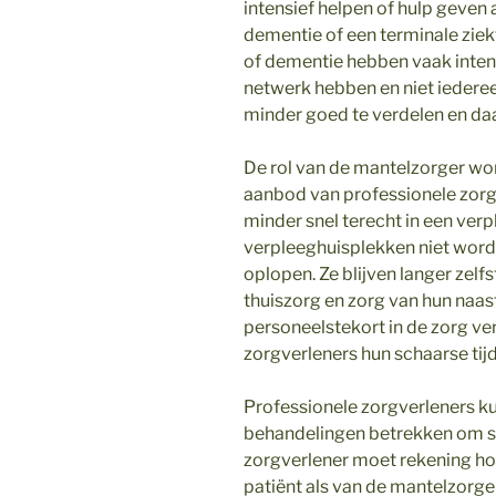
intensief helpen of hulp geve
dementie of een terminale zie
of dementie hebben vaak intensi
netwerk hebben en niet iedere
minder goed te verdelen en da
De rol van de mantelzorger wo
aanbod van professionele zor
minder snel terecht in een ver
verpleeghuisplekken niet worde
oplopen. Ze blijven langer zel
thuiszorg en zorg van hun naa
personeelstekort in de zorg v
zorgverleners hun schaarse ti
Professionele zorgverleners k
behandelingen betrekken om sa
zorgverlener moet rekening h
patiënt als van de mantelzorge