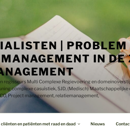
IALISTEN | PROBLEM
MANAGEMENT IN DE 
ANAGEMENT
en regisseurs Multi Complexe Regievoering en domeinoversti
uning complexe casuïstiek, SJD, (Medisch) Maatschappelijke
CO, Project management, relatiemanagement,
cliënten en patiënten met raad en daad
Nieuws
Contac