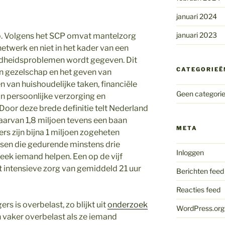
januari 2024
januari 2023
p. Volgens het SCP omvat mantelzorg
 netwerk en niet in het kader van een
dheidsproblemen wordt gegeven. Dit
CATEGORIEË
an gezelschap en het geven van
n van huishoudelijke taken, financiële
Geen categori
an persoonlijke verzorging en
oor deze brede definitie telt Nederland
aarvan 1,8 miljoen tevens een baan
META
rs zijn bijna 1 miljoen zogeheten
sen die gedurende minstens drie
Inloggen
ek iemand helpen. Een op de vijf
 intensieve zorg van gemiddeld 21 uur
Berichten feed
Reacties feed
rs is overbelast, zo blijkt uit
onderzoek
WordPress.org
n vaker overbelast als ze iemand