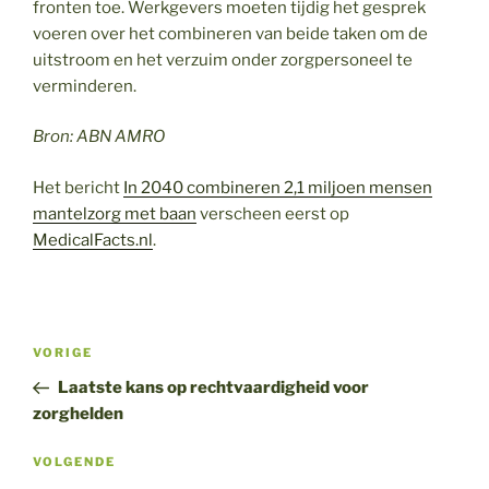
fronten toe. Werkgevers moeten tijdig het gesprek
voeren over het combineren van beide taken om de
uitstroom en het verzuim onder zorgpersoneel te
verminderen.
Bron: ABN AMRO
Het bericht
In 2040 combineren 2,1 miljoen mensen
mantelzorg met baan
verscheen eerst op
MedicalFacts.nl
.
Bericht
Vorig
VORIGE
navigatie
bericht
Laatste kans op rechtvaardigheid voor
zorghelden
Volgend
VOLGENDE