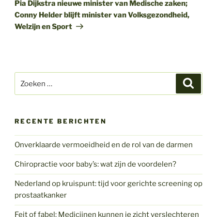
bericht
Pia Dijkstra nieuwe minister van Medische zaken;
Conny Helder blijft minister van Volksgezondheid,
Welzijn en Sport
Zoeken
Zoeke
naar:
RECENTE BERICHTEN
Onverklaarde vermoeidheid en de rol van de darmen
Chiropractie voor baby’s: wat zijn de voordelen?
Nederland op kruispunt: tijd voor gerichte screening op
prostaatkanker
Feit of fabel: Medicijnen kunnen je zicht verslechteren