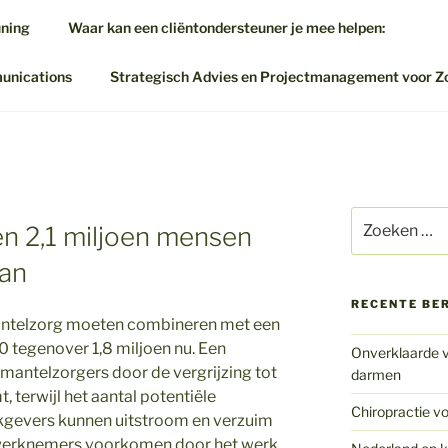
uning
Waar kan een cliëntondersteuner je mee helpen:
munications
Strategisch Advies en Projectmanagement voor Z
Zoeken
n 2,1 miljoen mensen
naar:
aan
RECENTE BE
antelzorg moeten combineren met een
0 tegenover 1,8 miljoen nu. Een
Onverklaarde v
 mantelzorgers door de vergrijzing tot
darmen
terwijl het aantal potentiële
Chiropractie vo
kgevers kunnen uitstroom en verzuim
werknemers voorkomen door het werk