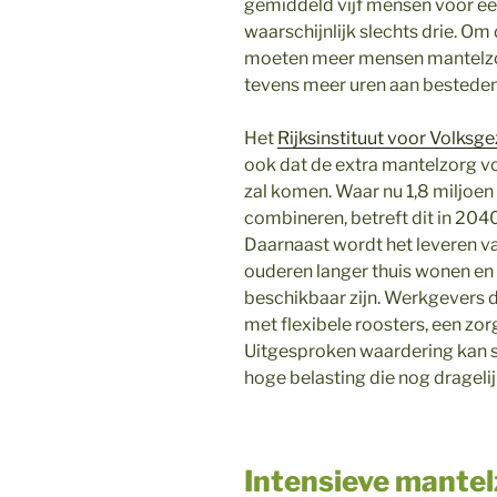
gemiddeld vijf mensen voor één
waarschijnlijk slechts drie. Om
moeten meer mensen mantelzorg
tevens meer uren aan besteden
Het
Rijksinstituut voor Volksg
ook dat de extra mantelzorg vo
zal komen. Waar nu 1,8 miljoe
combineren, betreft dit in 2040
Daarnaast wordt het leveren v
ouderen langer thuis wonen en
beschikbaar zijn. Werkgevers 
met flexibele roosters, een zo
Uitgesproken waardering kan s
hoge belasting die nog dragelij
Intensieve mantel