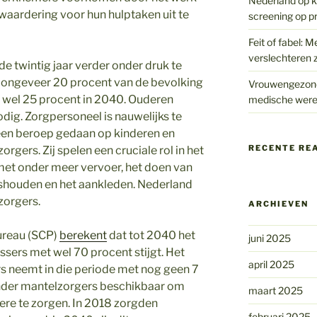
Nederland op kr
r waardering voor hun hulptaken uit te
screening op p
Feit of fabel: M
verslechteren z
 twintig jaar verder onder druk te
is ongeveer 20 procent van de bevolking
Vrouwengezondh
tot wel 25 procent in 2040. Ouderen
medische were
ig. Zorgpersoneel is nauwelijks te
een beroep gedaan op kinderen en
RECENTE RE
rgers. Zij spelen een cruciale rol in het
et onder meer vervoer, het doen van
ishouden en het aankleden. Nederland
zorgers.
ARCHIEVEN
bureau (SCP)
berekent
dat tot 2040 het
juni 2025
sers met wel 70 procent stijgt. Het
april 2025
s neemt in die periode met nog geen 7
minder mantelzorgers beschikbaar om
maart 2025
re te zorgen. In 2018 zorgden
februari 2025