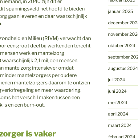
 iemand, in 2040 zijn dit er
 dit spanningsveld het hoofd te bieden
januari 2025
 gaan leveren en daar waarschijnlijk
december 202
.
november 202
ezondheid en Milieu
(RIVM) verwacht dan
or een groot deel bij werkenden terecht
oktober 2024
n mensen werk en mantelzorg
september 20
 waarschijnlijk 2,1 miljoen mensen.
an mantelzorg intensiever omdat
augustus 2024
 minder mantelzorgers per oudere
juli 2024
dienen mantelzorgers daarom te ontzien
rgverlofregeling en meer waardering.
juni 2024
oms het verschil maken tussen een
mei 2024
k is en een burn-out.
april 2024
maart 2024
zorger is vaker
februari 2024