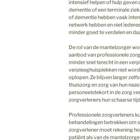
intensief helpen of hulp geve
dementie of een terminale zie
of dementie hebben vaak intensi
netwerk hebben en niet iedere
minder goed te verdelen en da
De rol van de mantelzorger wo
aanbod van professionele zor
minder snel terecht in een ver
verpleeghuisplekken niet worde
oplopen. Ze blijven langer zel
thuiszorg en zorg van hun naa
personeelstekort in de zorg v
zorgverleners hun schaarse ti
Professionele zorgverleners k
behandelingen betrekken om sa
zorgverlener moet rekening h
patiënt als van de mantelzorge