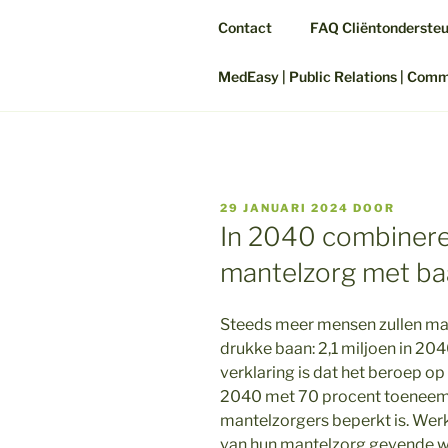
Contact
FAQ Cliëntonderste
MedEasy | Public Relations | Com
GEPLAATST
29 JANUARI 2024
DOOR
OP
In 2040 combinere
mantelzorg met b
Steeds meer mensen zullen m
drukke baan: 2,1 miljoen in 204
verklaring is dat het beroep op
2040 met 70 procent toeneemt, 
mantelzorgers beperkt is. Wer
van hun mantelzorg gevende 