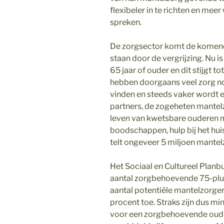
flexibeler in te richten en mee
spreken.
De zorgsector komt de komende
staan door de vergrijzing. Nu 
65 jaar of ouder en dit stijgt 
hebben doorgaans veel zorg nod
vinden en steeds vaker wordt 
partners, de zogeheten mantelzo
leven van kwetsbare ouderen m
boodschappen, hulp bij het hu
telt ongeveer 5 miljoen mantel
Het Sociaal en Cultureel Plan
aantal zorgbehoevende 75-plus
aantal potentiële mantelzorger
procent toe. Straks zijn dus 
voor een zorgbehoevende oude