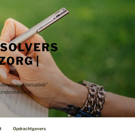
 SOLVERS
ZORG |
jdende problematiek"​
 ondersteuning,
t
Opdrachtgevers