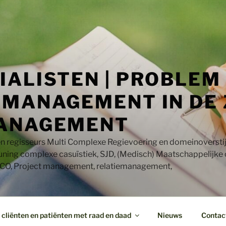
IALISTEN | PROBLEM
MANAGEMENT IN DE 
ANAGEMENT
en regisseurs Multi Complexe Regievoering en domeinoversti
uning complexe casuïstiek, SJD, (Medisch) Maatschappelijke
CO, Project management, relatiemanagement,
cliënten en patiënten met raad en daad
Nieuws
Contac