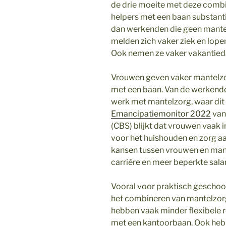
de drie moeite met deze combin
helpers met een baan substanti
dan werkenden die geen mantel
melden zich vaker ziek en lope
Ook nemen ze vaker vakantieda
Vrouwen geven vaker mantelzo
met een baan. Van de werkend
werk met mantelzorg, waar dit b
Emancipatiemonitor 2022
van 
(CBS) blijkt dat vrouwen vaak i
voor het huishouden en zorg aan
kansen tussen vrouwen en man
carrière en meer beperkte salar
Vooral voor praktisch geschoo
het combineren van mantelzorg 
hebben vaak minder flexibele 
met een kantoorbaan. Ook hebb