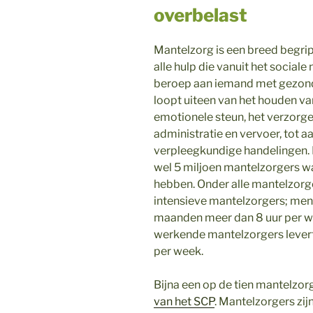
overbelast
Mantelzorg is een breed begri
alle hulp die vanuit het sociale
beroep aan iemand met gezon
loopt uiteen van het houden v
emotionele steun, het verzorge
administratie en vervoer, tot a
verpleegkundige handelingen. D
wel 5 miljoen mantelzorgers w
hebben. Onder alle mantelzorge
intensieve mantelzorgers; men
maanden meer dan 8 uur per we
werkende mantelzorgers levert
per week.
Bijna een op de tien mantelzorge
van het SCP
. Mantelzorgers zij