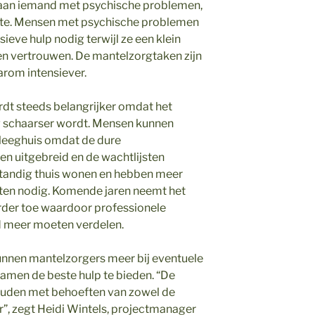
n aan iemand met psychische problemen,
kte. Mensen met psychische problemen
eve hulp nodig terwijl ze een klein
en vertrouwen. De mantelzorgtaken zijn
arom intensiever.
rdt steeds belangrijker omdat het
g schaarser wordt. Mensen kunnen
pleeghuis omdat de dure
n uitgebreid en de wachtlijsten
fstandig thuis wonen en hebben meer
sten nodig. Komende jaren neemt het
erder toe waardoor professionele
jd meer moeten verdelen.
unnen mantelzorgers meer bij eventuele
men de beste hulp te bieden. “De
ouden met behoeften van zowel de
r”, zegt Heidi Wintels, projectmanager