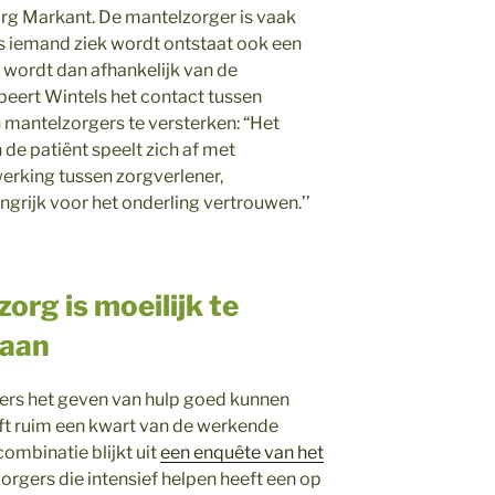
rg Markant. De mantelzorger is vaak
als iemand ziek wordt ontstaat ook een
t wordt dan afhankelijk van de
beert Wintels het contact tussen
 mantelzorgers te versterken: “Het
 de patiënt speelt zich af met
rking tussen zorgverlener,
ngrijk voor het onderling vertrouwen.’’
org is moeilijk te
baan
rs het geven van hulp goed kunnen
ft ruim een kwart van de werkende
ombinatie blijkt uit
een enquête van het
rgers die intensief helpen heeft een op