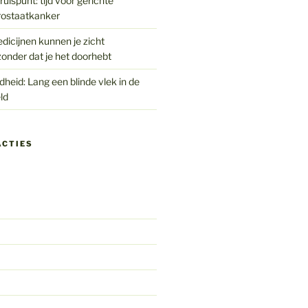
uispunt: tijd voor gerichte
rostaatkanker
edicijnen kunnen je zicht
onder dat je het doorhebt
eid: Lang een blinde vlek in de
ld
ACTIES