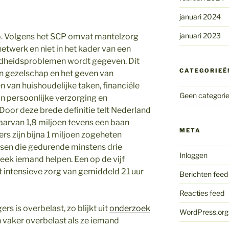
januari 2024
januari 2023
p. Volgens het SCP omvat mantelzorg
 netwerk en niet in het kader van een
dheidsproblemen wordt gegeven. Dit
CATEGORIEË
an gezelschap en het geven van
n van huishoudelijke taken, financiële
Geen categori
an persoonlijke verzorging en
oor deze brede definitie telt Nederland
aarvan 1,8 miljoen tevens een baan
META
rs zijn bijna 1 miljoen zogeheten
sen die gedurende minstens drie
Inloggen
ek iemand helpen. Een op de vijf
 intensieve zorg van gemiddeld 21 uur
Berichten feed
Reacties feed
rs is overbelast, zo blijkt uit
onderzoek
WordPress.org
n vaker overbelast als ze iemand