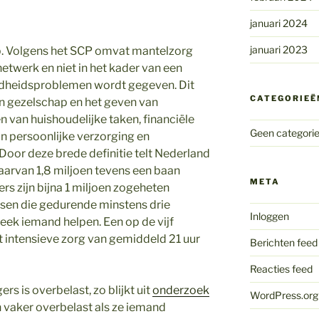
januari 2024
januari 2023
p. Volgens het SCP omvat mantelzorg
 netwerk en niet in het kader van een
dheidsproblemen wordt gegeven. Dit
CATEGORIEË
an gezelschap en het geven van
n van huishoudelijke taken, financiële
Geen categori
an persoonlijke verzorging en
oor deze brede definitie telt Nederland
aarvan 1,8 miljoen tevens een baan
META
rs zijn bijna 1 miljoen zogeheten
sen die gedurende minstens drie
Inloggen
ek iemand helpen. Een op de vijf
 intensieve zorg van gemiddeld 21 uur
Berichten feed
Reacties feed
rs is overbelast, zo blijkt uit
onderzoek
WordPress.org
n vaker overbelast als ze iemand