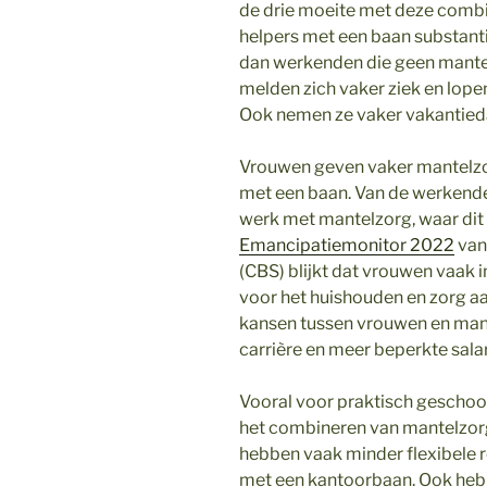
de drie moeite met deze combin
helpers met een baan substanti
dan werkenden die geen mantel
melden zich vaker ziek en lope
Ook nemen ze vaker vakantieda
Vrouwen geven vaker mantelzo
met een baan. Van de werkend
werk met mantelzorg, waar dit b
Emancipatiemonitor 2022
van 
(CBS) blijkt dat vrouwen vaak i
voor het huishouden en zorg aan
kansen tussen vrouwen en man
carrière en meer beperkte salar
Vooral voor praktisch geschoo
het combineren van mantelzorg 
hebben vaak minder flexibele 
met een kantoorbaan. Ook hebb