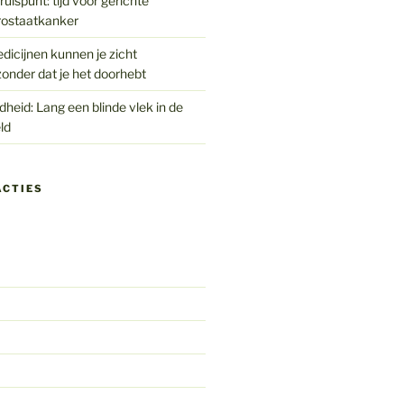
uispunt: tijd voor gerichte
rostaatkanker
edicijnen kunnen je zicht
onder dat je het doorhebt
eid: Lang een blinde vlek in de
ld
ACTIES