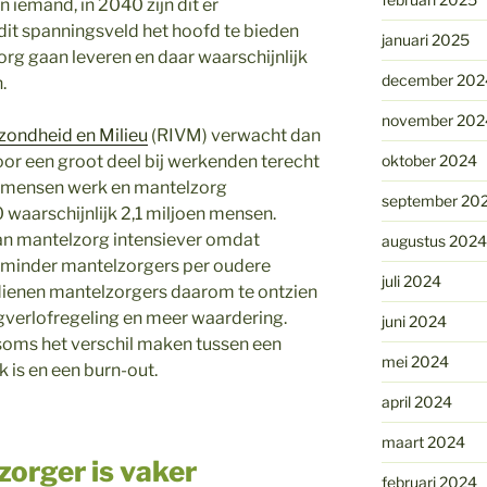
 iemand, in 2040 zijn dit er
 dit spanningsveld het hoofd te bieden
januari 2025
 gaan leveren en daar waarschijnlijk
december 202
.
november 202
ezondheid en Milieu
(RIVM) verwacht dan
or een groot deel bij werkenden terecht
oktober 2024
n mensen werk en mantelzorg
september 20
 waarschijnlijk 2,1 miljoen mensen.
an mantelzorg intensiever omdat
augustus 2024
 minder mantelzorgers per oudere
juli 2024
dienen mantelzorgers daarom te ontzien
rgverlofregeling en meer waardering.
juni 2024
oms het verschil maken tussen een
mei 2024
k is en een burn-out.
april 2024
maart 2024
zorger is vaker
februari 2024