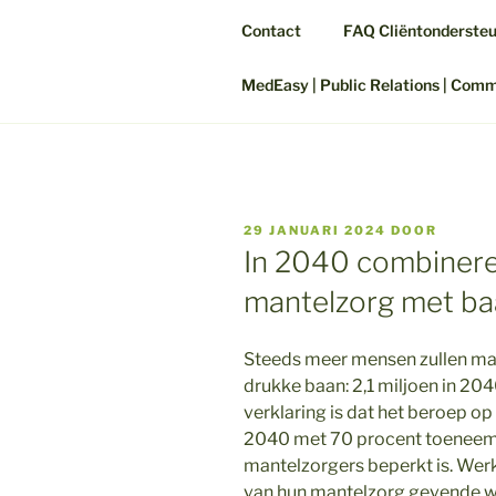
Contact
FAQ Cliëntonderste
MedEasy | Public Relations | Com
GEPLAATST
29 JANUARI 2024
DOOR
OP
In 2040 combinere
mantelzorg met b
Steeds meer mensen zullen m
drukke baan: 2,1 miljoen in 204
verklaring is dat het beroep op
2040 met 70 procent toeneemt, 
mantelzorgers beperkt is. Wer
van hun mantelzorg gevende 