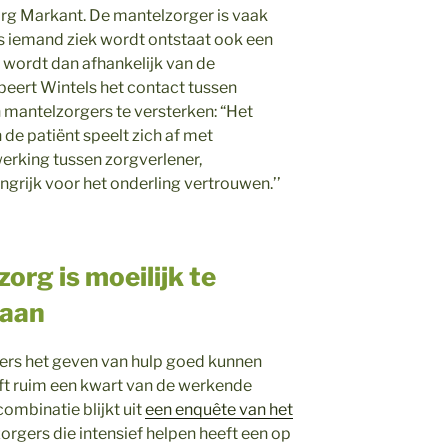
rg Markant. De mantelzorger is vaak
als iemand ziek wordt ontstaat ook een
t wordt dan afhankelijk van de
beert Wintels het contact tussen
 mantelzorgers te versterken: “Het
 de patiënt speelt zich af met
rking tussen zorgverlener,
ngrijk voor het onderling vertrouwen.’’
org is moeilijk te
baan
rs het geven van hulp goed kunnen
ft ruim een kwart van de werkende
ombinatie blijkt uit
een enquête van het
rgers die intensief helpen heeft een op