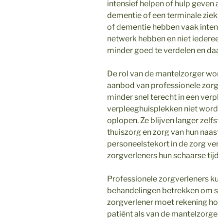
intensief helpen of hulp geve
dementie of een terminale zie
of dementie hebben vaak intensi
netwerk hebben en niet iedere
minder goed te verdelen en da
De rol van de mantelzorger wo
aanbod van professionele zor
minder snel terecht in een ver
verpleeghuisplekken niet worde
oplopen. Ze blijven langer zel
thuiszorg en zorg van hun naa
personeelstekort in de zorg v
zorgverleners hun schaarse ti
Professionele zorgverleners k
behandelingen betrekken om sa
zorgverlener moet rekening h
patiënt als van de mantelzorge