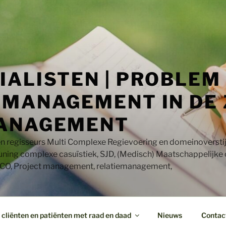
IALISTEN | PROBLEM
MANAGEMENT IN DE 
ANAGEMENT
en regisseurs Multi Complexe Regievoering en domeinoversti
uning complexe casuïstiek, SJD, (Medisch) Maatschappelijke
CO, Project management, relatiemanagement,
cliënten en patiënten met raad en daad
Nieuws
Contac