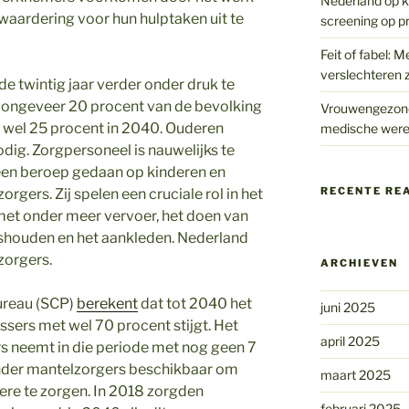
Nederland op kr
r waardering voor hun hulptaken uit te
screening op p
Feit of fabel: M
verslechteren z
 twintig jaar verder onder druk te
is ongeveer 20 procent van de bevolking
Vrouwengezondh
tot wel 25 procent in 2040. Ouderen
medische were
ig. Zorgpersoneel is nauwelijks te
een beroep gedaan op kinderen en
RECENTE RE
rgers. Zij spelen een cruciale rol in het
et onder meer vervoer, het doen van
ishouden en het aankleden. Nederland
zorgers.
ARCHIEVEN
bureau (SCP)
berekent
dat tot 2040 het
juni 2025
sers met wel 70 procent stijgt. Het
april 2025
s neemt in die periode met nog geen 7
minder mantelzorgers beschikbaar om
maart 2025
re te zorgen. In 2018 zorgden
februari 2025