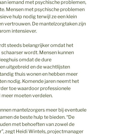
n aan iemand met psychische problemen,
kte. Mensen met psychische problemen
eve hulp nodig terwijl ze een klein
en vertrouwen. De mantelzorgtaken zijn
arom intensiever.
rdt steeds belangrijker omdat het
g schaarser wordt. Mensen kunnen
pleeghuis omdat de dure
n uitgebreid en de wachtlijsten
fstandig thuis wonen en hebben meer
sten nodig. Komende jaren neemt het
erder toe waardoor professionele
jd meer moeten verdelen.
unnen mantelzorgers meer bij eventuele
men de beste hulp te bieden. “De
ouden met behoeften van zowel de
r”, zegt Heidi Wintels, projectmanager