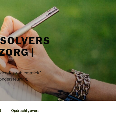
 SOLVERS
ZORG |
jdende problematiek"​
 ondersteuning,
t
Opdrachtgevers