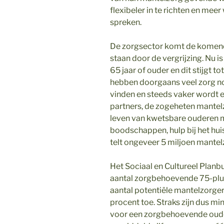
flexibeler in te richten en mee
spreken.
De zorgsector komt de komende
staan door de vergrijzing. Nu 
65 jaar of ouder en dit stijgt 
hebben doorgaans veel zorg nod
vinden en steeds vaker wordt 
partners, de zogeheten mantelzo
leven van kwetsbare ouderen m
boodschappen, hulp bij het hu
telt ongeveer 5 miljoen mantel
Het Sociaal en Cultureel Plan
aantal zorgbehoevende 75-plus
aantal potentiële mantelzorger
procent toe. Straks zijn dus 
voor een zorgbehoevende oude