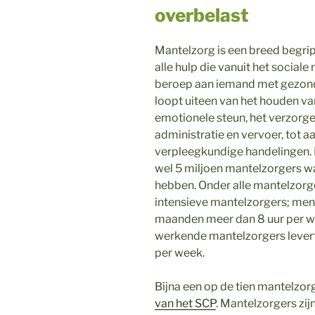
overbelast
Mantelzorg is een breed begri
alle hulp die vanuit het sociale
beroep aan iemand met gezon
loopt uiteen van het houden v
emotionele steun, het verzorge
administratie en vervoer, tot a
verpleegkundige handelingen. D
wel 5 miljoen mantelzorgers w
hebben. Onder alle mantelzorge
intensieve mantelzorgers; men
maanden meer dan 8 uur per we
werkende mantelzorgers levert
per week.
Bijna een op de tien mantelzorge
van het SCP
. Mantelzorgers zij