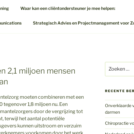
uning
Waar kan een cliëntondersteuner je mee helpen:
munications
Strategisch Advies en Projectmanagement voor Z
Zoeken
n 2,1 miljoen mensen
naar:
aan
RECENTE BE
antelzorg moeten combineren met een
0 tegenover 1,8 miljoen nu. Een
Onverklaarde v
 mantelzorgers door de vergrijzing tot
darmen
terwijl het aantal potentiële
Chiropractie vo
kgevers kunnen uitstroom en verzuim
werknemers voorkomen door het werk