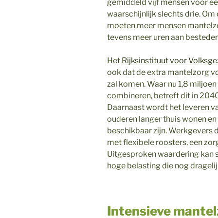
gemiddeld vijf mensen voor één
waarschijnlijk slechts drie. Om
moeten meer mensen mantelzorg
tevens meer uren aan besteden
Het
Rijksinstituut voor Volksg
ook dat de extra mantelzorg vo
zal komen. Waar nu 1,8 miljoe
combineren, betreft dit in 2040
Daarnaast wordt het leveren v
ouderen langer thuis wonen en
beschikbaar zijn. Werkgevers 
met flexibele roosters, een zo
Uitgesproken waardering kan s
hoge belasting die nog dragelij
Intensieve mantel