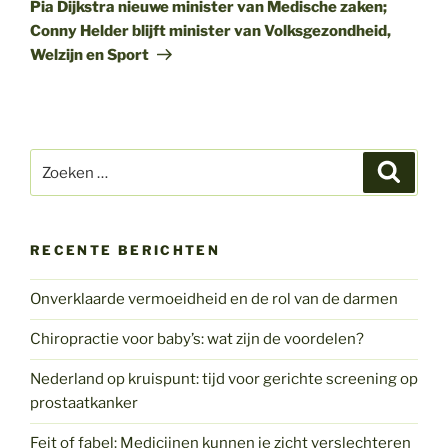
bericht
Pia Dijkstra nieuwe minister van Medische zaken;
Conny Helder blijft minister van Volksgezondheid,
Welzijn en Sport
Zoeken
Zoeke
naar:
RECENTE BERICHTEN
Onverklaarde vermoeidheid en de rol van de darmen
Chiropractie voor baby’s: wat zijn de voordelen?
Nederland op kruispunt: tijd voor gerichte screening op
prostaatkanker
Feit of fabel: Medicijnen kunnen je zicht verslechteren