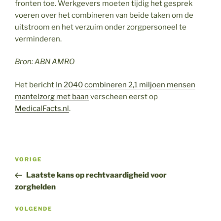
fronten toe. Werkgevers moeten tijdig het gesprek
voeren over het combineren van beide taken om de
uitstroom en het verzuim onder zorgpersoneel te
verminderen.
Bron: ABN AMRO
Het bericht
In 2040 combineren 2,1 miljoen mensen
mantelzorg met baan
verscheen eerst op
MedicalFacts.nl
.
Bericht
Vorig
VORIGE
navigatie
bericht
Laatste kans op rechtvaardigheid voor
zorghelden
Volgend
VOLGENDE