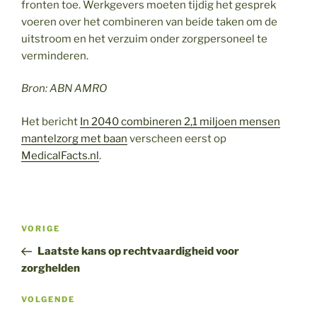
fronten toe. Werkgevers moeten tijdig het gesprek
voeren over het combineren van beide taken om de
uitstroom en het verzuim onder zorgpersoneel te
verminderen.
Bron: ABN AMRO
Het bericht
In 2040 combineren 2,1 miljoen mensen
mantelzorg met baan
verscheen eerst op
MedicalFacts.nl
.
Bericht
Vorig
VORIGE
navigatie
bericht
Laatste kans op rechtvaardigheid voor
zorghelden
Volgend
VOLGENDE