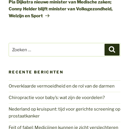
bericht
Pia Dijkstra nieuwe minister van Medische zaken;
Conny Helder blijft minister van Volksgezondheid,
Welzijn en Sport
Zoeken
Zoeke
naar:
RECENTE BERICHTEN
Onverklaarde vermoeidheid en de rol van de darmen
Chiropractie voor baby’s: wat zijn de voordelen?
Nederland op kruispunt: tijd voor gerichte screening op
prostaatkanker
Feit of fabel: Medicijnen kunnen je zicht verslechteren