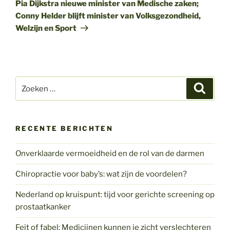
bericht
Pia Dijkstra nieuwe minister van Medische zaken;
Conny Helder blijft minister van Volksgezondheid,
Welzijn en Sport
Zoeken
Zoeke
naar:
RECENTE BERICHTEN
Onverklaarde vermoeidheid en de rol van de darmen
Chiropractie voor baby’s: wat zijn de voordelen?
Nederland op kruispunt: tijd voor gerichte screening op
prostaatkanker
Feit of fabel: Medicijnen kunnen je zicht verslechteren