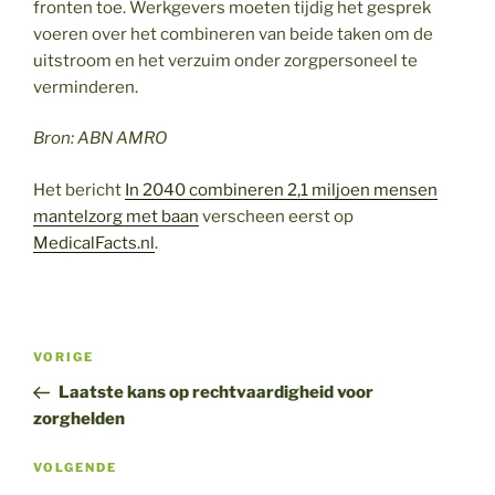
fronten toe. Werkgevers moeten tijdig het gesprek
voeren over het combineren van beide taken om de
uitstroom en het verzuim onder zorgpersoneel te
verminderen.
Bron: ABN AMRO
Het bericht
In 2040 combineren 2,1 miljoen mensen
mantelzorg met baan
verscheen eerst op
MedicalFacts.nl
.
Bericht
Vorig
VORIGE
navigatie
bericht
Laatste kans op rechtvaardigheid voor
zorghelden
Volgend
VOLGENDE