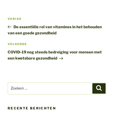
Bericht
Vorig
VORIGE
navigatie
bericht
De essentiële rol van vitamines in het behouden
van een goede gezondheid
Volgend
VOLGENDE
bericht
COVID-19 nog steeds bedreiging voor mensen met
een kwetsbare gezondheid
Zoeken
Zoeke
naar:
RECENTE BERICHTEN