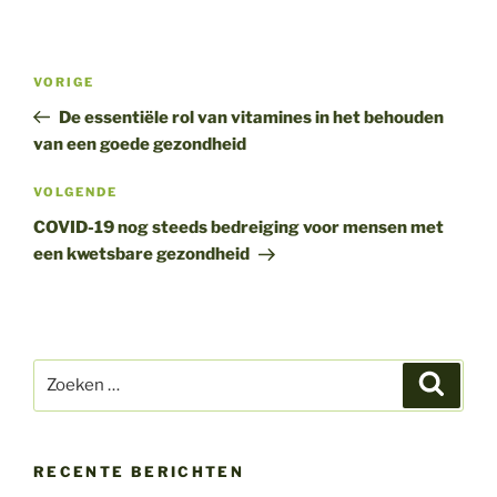
Bericht
Vorig
VORIGE
navigatie
bericht
De essentiële rol van vitamines in het behouden
van een goede gezondheid
Volgend
VOLGENDE
bericht
COVID-19 nog steeds bedreiging voor mensen met
een kwetsbare gezondheid
Zoeken
Zoeke
naar:
RECENTE BERICHTEN