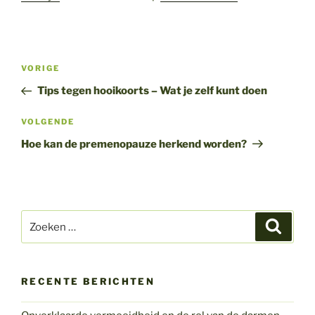
Bericht
Vorig
VORIGE
navigatie
bericht
Tips tegen hooikoorts – Wat je zelf kunt doen
Volgend
VOLGENDE
bericht
Hoe kan de premenopauze herkend worden?
Zoeken
Zoeke
naar:
RECENTE BERICHTEN