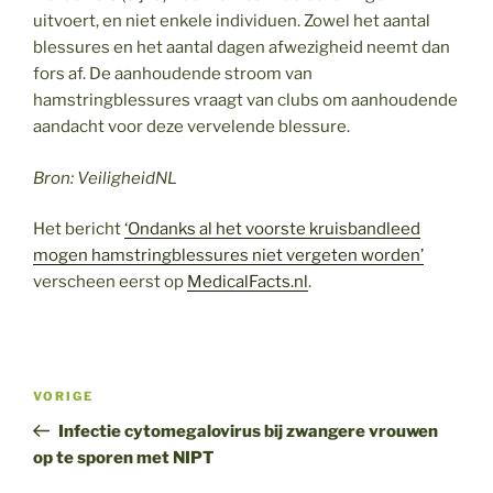
uitvoert, en niet enkele individuen. Zowel het aantal
blessures en het aantal dagen afwezigheid neemt dan
fors af. De aanhoudende stroom van
hamstringblessures vraagt van clubs om aanhoudende
aandacht voor deze vervelende blessure.
Bron: VeiligheidNL
Het bericht
‘Ondanks al het voorste kruisbandleed
mogen hamstringblessures niet vergeten worden’
verscheen eerst op
MedicalFacts.nl
.
Bericht
Vorig
VORIGE
navigatie
bericht
Infectie cytomegalovirus bij zwangere vrouwen
op te sporen met NIPT