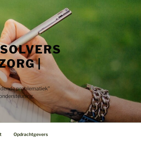
 SOLVERS
ZORG |
jdende problematiek"​
 ondersteuning,
t
Opdrachtgevers