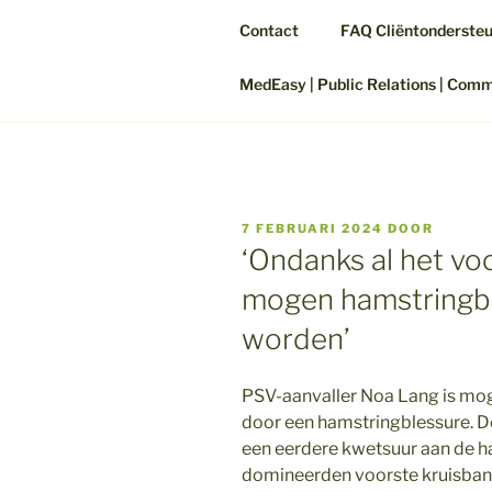
Contact
FAQ Cliëntonderste
MedEasy | Public Relations | Com
GEPLAATST
7 FEBRUARI 2024
DOOR
OP
‘Ondanks al het vo
mogen hamstringbl
worden’
PSV-aanvaller Noa Lang is mo
door een hamstringblessure. De
een eerdere kwetsuur aan de 
domineerden voorste kruisban