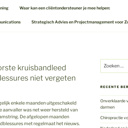
uning
Waar kan een cliëntondersteuner je mee helpen:
munications
Strategisch Advies en Projectmanagement voor Z
Zoeken
orste kruisbandleed
naar:
essures niet vergeten
RECENTE BE
Onverklaarde v
gelijk enkele maanden uitgeschakeld
darmen
 aanvaller was net weer hersteld van
hamstring. De afgelopen maanden
Chiropractie vo
dblessures met regelmaat het nieuws.