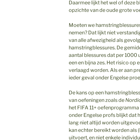
Daarmee lijkt het wel of deze 
opzichte van de oude grote vo
Moeten we hamstringblessures 
nemen? Dat lijkt niet verstandig
van alle afwezigheid als gevolg
hamstringblessures. De gemidd
aantal blessures dat per 1000 u
een en bijna zes. Het risico op
verlaagd worden. Als er aan pre
ieder geval onder Engelse proef
De kans op een hamstringbless
van oefeningen zoals de
Nordic
het FIFA 11+ oefenprogramma o
onder Engelse profs blijkt dat 
lang niet altijd worden uitgevoe
kan echter bereikt worden als 
uitvoert, en niet enkele individ