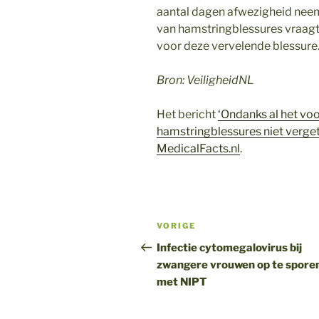
aantal dagen afwezigheid nee
van hamstringblessures vraag
voor deze vervelende blessure
Bron: VeiligheidNL
Het bericht
‘Ondanks al het vo
hamstringblessures niet verge
MedicalFacts.nl
.
Bericht
Vorig
VORIGE
navigatie
bericht
Infectie cytomegalovirus bij
zwangere vrouwen op te spore
met NIPT