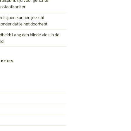
uispunt: tijd voor gerichte
rostaatkanker
edicijnen kunnen je zicht
onder dat je het doorhebt
eid: Lang een blinde vlek in de
ld
ACTIES