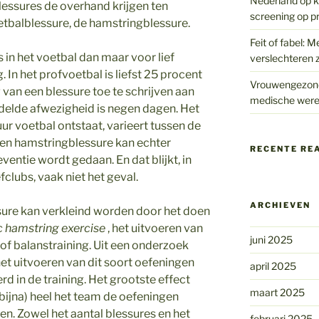
Nederland op kr
blessures de overhand krijgen ten
screening op p
etbalblessure, de hamstringblessure.
Feit of fabel: M
in het voetbal dan maar voor lief
verslechteren z
. In het profvoetbal is liefst 25 procent
Vrouwengezondh
 van een blessure toe te schrijven aan
medische were
elde afwezigheid is negen dagen. Het
ur voetbal ontstaat, varieert tussen de
 een hamstringblessure kan echter
RECENTE RE
ventie wordt gedaan. En dat blijkt, in
clubs, vaak niet het geval.
ARCHIEVEN
ure kan verkleind worden door het doen
 hamstring exercise
, het uitvoeren van
juni 2025
f balanstraining. Uit een onderzoek
het uitvoeren van dit soort oefeningen
april 2025
rd in de training. Het grootste effect
maart 2025
(bijna) heel het team de oefeningen
uen. Zowel het aantal blessures en het
februari 2025