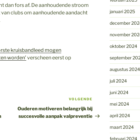
mt dan fors af. De aanhoudende stroom
januari 2025
t van clubs om aanhoudende aandacht
.
december 202
november 202
oktober 2024
orste kruisbandleed mogen
ten worden’
verscheen eerst op
september 20
augustus 2024
juli 2024
juni 2024
VOLGENDE
Volgend
mei 2024
bericht
Ouderen motiveren belangrijk bij
april 2024
n
succesvolle aanpak valpreventie
maart 2024
februari 2024