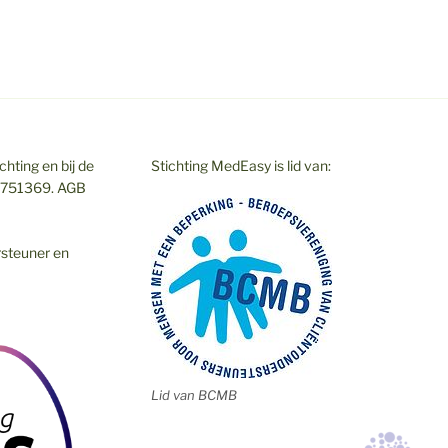
hting en bij de
Stichting MedEasy is lid van:
7751369. AGB
rsteuner en
Lid van BCMB