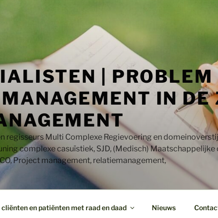
IALISTEN | PROBLEM
MANAGEMENT IN DE 
ANAGEMENT
en regisseurs Multi Complexe Regievoering en domeinoversti
uning complexe casuïstiek, SJD, (Medisch) Maatschappelijke
CO, Project management, relatiemanagement,
cliënten en patiënten met raad en daad
Nieuws
Contac