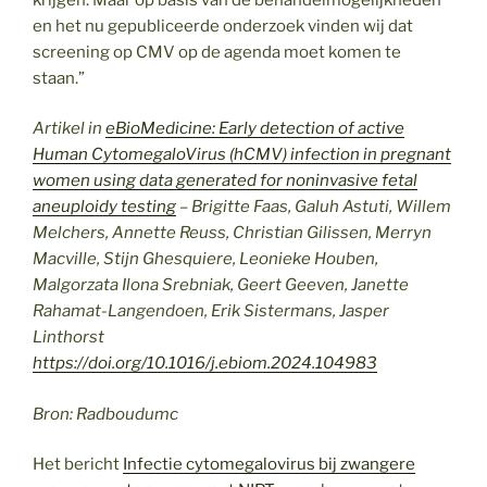
en het nu gepubliceerde onderzoek vinden wij dat
screening op CMV op de agenda moet komen te
staan.”
Artikel in
eBioMedicine: Early detection of active
Human CytomegaloVirus (hCMV) infection in pregnant
women using data generated for noninvasive fetal
aneuploidy testing
– Brigitte Faas, Galuh Astuti, Willem
Melchers, Annette Reuss, Christian Gilissen, Merryn
Macville, Stijn Ghesquiere, Leonieke Houben,
Malgorzata Ilona Srebniak, Geert Geeven, Janette
Rahamat-Langendoen, Erik Sistermans, Jasper
Linthorst
https://doi.org/10.1016/j.ebiom.2024.104983
Bron: Radboudumc
Het bericht
Infectie cytomegalovirus bij zwangere