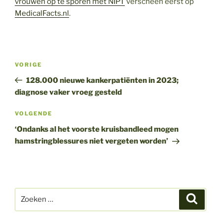
vrouwen op te sporen met NIPT
verscheen eerst op
MedicalFacts.nl
.
Bericht
Vorig
VORIGE
navigatie
bericht
128.000 nieuwe kankerpatiënten in 2023;
diagnose vaker vroeg gesteld
Volgend
VOLGENDE
bericht
‘Ondanks al het voorste kruisbandleed mogen
hamstringblessures niet vergeten worden’
Zoeken
Zoeke
naar: