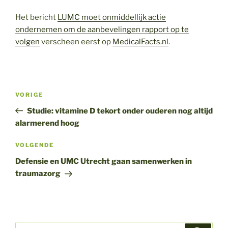
Het bericht
LUMC moet onmiddellijk actie
ondernemen om de aanbevelingen rapport op te
volgen
verscheen eerst op
MedicalFacts.nl
.
Bericht
Vorig
VORIGE
navigatie
bericht
Studie: vitamine D tekort onder ouderen nog altijd
alarmerend hoog
Volgend
VOLGENDE
bericht
Defensie en UMC Utrecht gaan samenwerken in
traumazorg
Zoeken