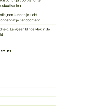
uispunt: tijd voor gerichte
rostaatkanker
edicijnen kunnen je zicht
onder dat je het doorhebt
eid: Lang een blinde vlek in de
ld
ACTIES