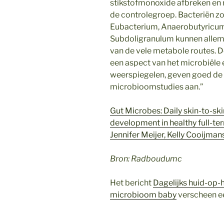
stikstofmonoxide afbreken en
de controlegroep. Bacteriën zo
Eubacterium, Anaerobutyricum
Subdoligranulum kunnen allemaa
van de vele metabole routes. D
een aspect van het microbiël
weerspiegelen, geven goed de 
microbioomstudies aan.”
Gut Microbes: Daily skin-to-sk
development in healthy full-te
Jennifer Meijer, Kelly Cooijman
Bron: Radboudumc
Het bericht
Dagelijks huid-op-
microbioom baby
verscheen e