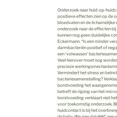
Onderzoek naar huid-op-huidco
positieve effecten zien op de o
bloedvaten en de lichamelijke 
onderzoek naar de effecten bij
kunnen nog geen duidelijke co
Eckermann. “Is een minder vera
darmbacteriën positief of nega
een ‘volwassen’ bacteriesamen
Veel hierover moet nog worden
precieze werkingsmechanisme 
Vermindert het stress en beïnv
bacteriesamenstelling? Verklaa
borstvoeding het waargenomen 
betreft de rijping van het micr
borstvoeding verklaart niet het 
voor toekomstig onderzoek. Bli
huidcontact is bij het overbre
de baby. We zien dat HHC een e