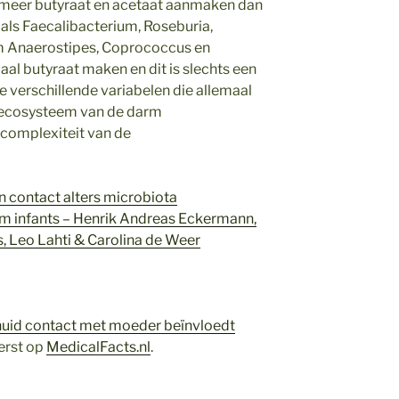
 meer butyraat en acetaat aanmaken dan
als Faecalibacterium, Roseburia,
 Anaerostipes, Coprococcus en
l butyraat maken en dit is slechts een
e verschillende variabelen die allemaal
e ecosysteem van de darm
complexiteit van de
in contact alters microbiota
rm infants – Henrik Andreas Eckermann,
s, Leo Lahti & Carolina de Wee
r
huid contact met moeder beïnvloedt
erst op
MedicalFacts.nl
.