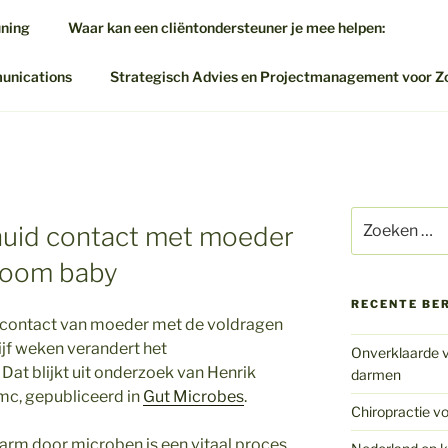
uning
Waar kan een cliëntondersteuner je mee helpen:
munications
Strategisch Advies en Projectmanagement voor Z
Zoeken
-huid contact met moeder
naar:
ioom baby
RECENTE BE
d contact van moeder met de voldragen
jf weken verandert het
Onverklaarde v
at blijkt uit onderzoek van Henrik
darmen
c, gepubliceerd in
Gut Microbes
.
Chiropractie vo
arm door microben is een vitaal proces