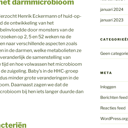
 het darmmicrobioom
januari 2024
derzocht Henrik Eckermann of huid-op-
januari 2023
d de ontwikkeling van het
beïnvloedde door monsters van de
rzoeken op 2, 5 en 52 weken na de
CATEGORIEË
n naar verschillende aspecten zoals
n in de darmen, welke metabolieten ze
Geen categori
 veranderlijk de samenstelling van
e tijd en hoe volwassen het microbioom
an de zuigeling. Baby’s in de HHC-groep
META
, dus minder grote veranderingen in de
ioom. Daarnaast zagen we dat de
Inloggen
crobioom bij hen iets langer duurde dan
Berichten feed
Reacties feed
WordPress.org
cteriën