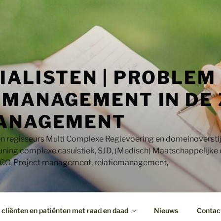
IALISTEN | PROBLEM
MANAGEMENT IN DE 
ANAGEMENT
en regisseurs Multi Complexe Regievoering en domeinoversti
uning complexe casuïstiek, SJD, (Medisch) Maatschappelijke
CO, Project management, relatiemanagement,
cliënten en patiënten met raad en daad
Nieuws
Contac