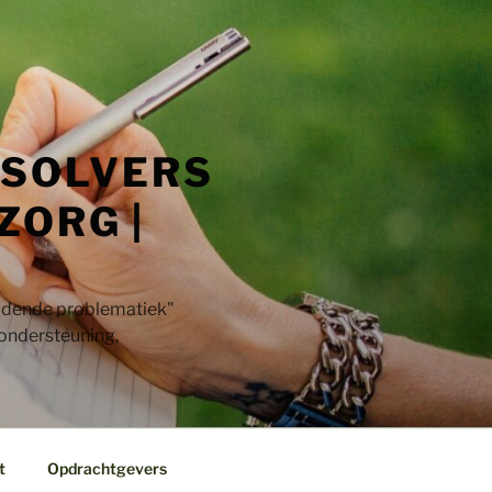
 SOLVERS
ZORG |
jdende problematiek"​
 ondersteuning,
t
Opdrachtgevers