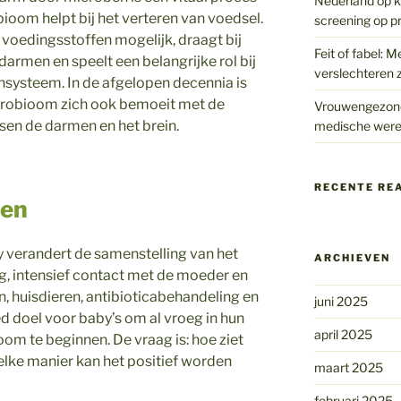
Nederland op kr
ioom helpt bij het verteren van voedsel.
screening op p
oedingsstoffen mogelijk, draagt bij
Feit of fabel: M
armen en speelt een belangrijke rol bij
verslechteren z
systeem. In de afgelopen decennia is
crobioom zich ook bemoeit met de
Vrouwengezondh
en de darmen en het brein.
medische were
RECENTE RE
ren
y verandert de samenstelling van het
ARCHIEVEN
, intensief contact met de moeder en
, huisdieren, antibioticabehandeling en
juni 2025
ed doel voor baby’s om al vroeg in hun
april 2025
m te beginnen. De vraag is: hoe ziet
elke manier kan het positief worden
maart 2025
februari 2025