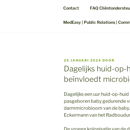
Contact
FAQ Cliëntonderste
MedEasy | Public Relations | Com
GEPLAATST
25 JANUARI 2024
DOOR
OP
Dagelijks huid-op
beïnvloedt microb
Dagelijks een uur huid-op-hui
pasgeboren baby gedurende vi
darmmicrobioom van de baby. D
Eckermann van het Radboudum
De vroege kolonisatie van de d