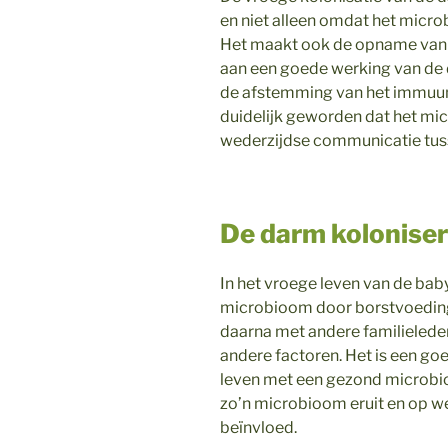
en niet alleen omdat het microb
Het maakt ook de opname van v
aan een goede werking van de d
de afstemming van het immuun
duidelijk geworden dat het mi
wederzijdse communicatie tuss
De darm kolonise
In het vroege leven van de bab
microbioom door borstvoeding
daarna met andere familieleden
andere factoren. Het is een go
leven met een gezond microbioo
zo’n microbioom eruit en op w
beïnvloed.