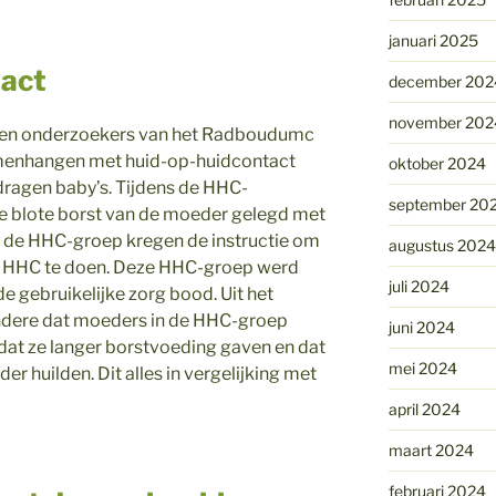
januari 2025
tact
december 202
november 202
eren onderzoekers van het Radboudumc
amenhangen met huid-op-huidcontact
oktober 2024
ragen baby’s. Tijdens de HHC-
september 20
de blote borst van de moeder gelegd met
in de HHC-groep kregen de instructie om
augustus 2024
ag HHC te doen. Deze HHC-groep werd
juli 2024
e gebruikelijke zorg bood. Uit het
ndere dat moeders in de HHC-groep
juni 2024
dat ze langer borstvoeding gaven en dat
mei 2024
er huilden. Dit alles in vergelijking met
april 2024
maart 2024
februari 2024