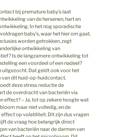
ntact bij premature baby’s laat
ntwikkeling van de hersenen, hart en
ontwikkeling. In het nog sporadische
 voldragen baby’s, waar het hier om gaat,
nclusies worden getrokken, zegt
nderlijke ontwikkeling van
tief? Is de langzamere ontwikkeling tot
stelling een voordeel of een nadeel?
 uitgezocht. Dat geldt ook voor het
van dit huid-op-huidcontact.
loedt deze stress reductie de
rt de overdracht van bacteriën via
effect? – Ja, tot op zekere hoogte wat
obioom maar niet volledig, en de
effect op volatiliteit. Dit zijn dus vragen
jft de vraag hoe belangrijk direct
ngen van bacteriën naar de darmen van
ffect heeft op het microbioom. Dit