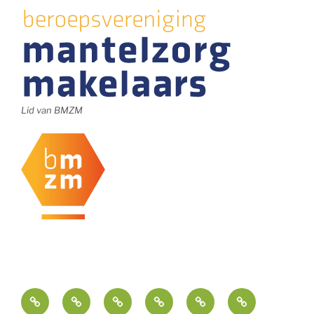
Lid van BMZM
Ondersteuning
Nieuws
Contact
Opdrachtgevers
Contact
FAQ