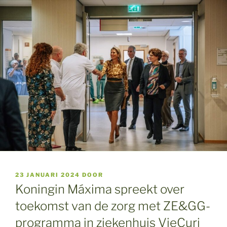
GEPLAATST
23 JANUARI 2024
DOOR
OP
Koningin Máxima spreekt over
toekomst van de zorg met ZE&GG-
programma in ziekenhuis VieCuri