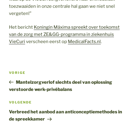
toezwaaiden in onze centrale hal gaan we niet snel
vergeten!”
Het bericht
Koningin Máxima spreekt over toekomst
van de zorg met ZE&GG-programma in ziekenhuis
VieCuri
verscheen eerst op
MedicalFacts.nl
.
Bericht
Vorig
VORIGE
navigatie
bericht
Mantelzorgverlof slechts deel van oplossing
verstoorde werk-privébalans
Volgend
VOLGENDE
bericht
Verbreed het aanbod aan anticonceptiemethodes in
de spreekkamer