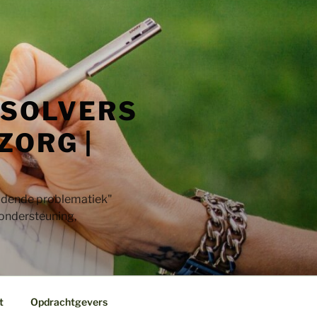
 SOLVERS
ZORG |
jdende problematiek"​
 ondersteuning,
t
Opdrachtgevers