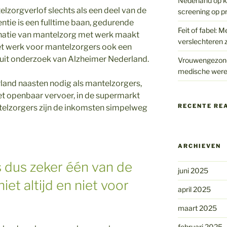
Nederland op kr
lzorgverlof slechts als een deel van de
screening op p
ntie is een fulltime baan, gedurende
Feit of fabel: M
binatie van mantelzorg met werk maakt
verslechteren z
 het werk voor mantelzorgers ook een
t uit onderzoek van Alzheimer Nederland.
Vrouwengezondh
medische were
and naasten nodig als mantelzorgers,
et openbaar vervoer, in de supermarkt
RECENTE RE
ntelzorgers zijn de inkomsten simpelweg
ARCHIEVEN
s dus zeker één van de
juni 2025
iet altijd en niet voor
april 2025
maart 2025
februari 2025