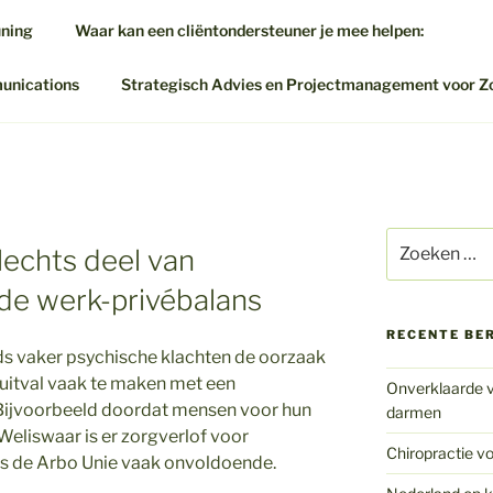
uning
Waar kan een cliëntondersteuner je mee helpen:
munications
Strategisch Advies en Projectmanagement voor Z
Zoeken
lechts deel van
naar:
de werk-privébalans
RECENTE BE
ds vaker psychische klachten de oorzaak
 uitval vaak te maken met een
Onverklaarde v
Bijvoorbeeld doordat mensen voor hun
darmen
Weliswaar is er zorgverlof voor
Chiropractie vo
ns de Arbo Unie vaak onvoldoende.