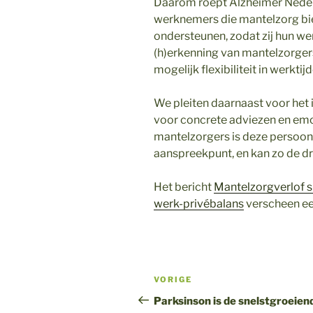
Daarom roept Alzheimer Nede
werknemers die mantelzorg bi
ondersteunen, zodat zij hun we
(h)erkenning van mantelzorgers
mogelijk flexibiliteit in werktijd
We pleiten daarnaast voor het
voor concrete adviezen en emo
mantelzorgers is deze persoonli
aanspreekpunt, en kan zo de dr
Het bericht
Mantelzorgverlof s
werk-privébalans
verscheen ee
Bericht
Vorig
VORIGE
navigatie
bericht
Parksinson is de snelstgroeien