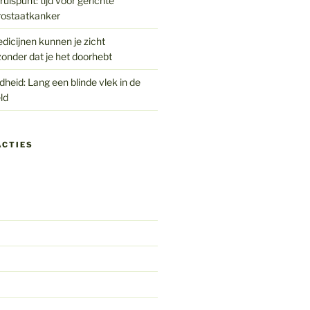
uispunt: tijd voor gerichte
rostaatkanker
edicijnen kunnen je zicht
onder dat je het doorhebt
eid: Lang een blinde vlek in de
ld
ACTIES