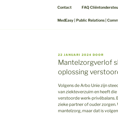
Contact
FAQ Cliëntonderste
MedEasy | Public Relations | Com
GEPLAATST
22 JANUARI 2024
DOOR
OP
Mantelzorgverlof s
oplossing verstoor
Volgens de Arbo Unie zijn stee
van ziekteverzuim en heeft die
verstoorde werk-privébalans. 
zieke partner of ouder zorgen. 
mantelzorg, maar dat is volge