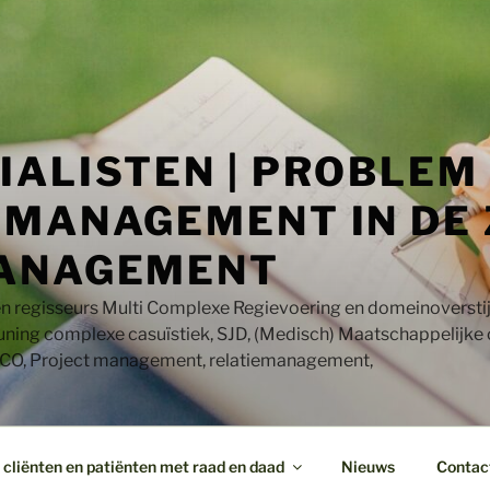
IALISTEN | PROBLEM
MANAGEMENT IN DE 
ANAGEMENT
en regisseurs Multi Complexe Regievoering en domeinoversti
uning complexe casuïstiek, SJD, (Medisch) Maatschappelijke
CO, Project management, relatiemanagement,
cliënten en patiënten met raad en daad
Nieuws
Contac