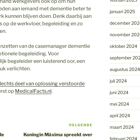
rland werkgevers ook op om hun
eden aan iemand met dementie beter te
januari 2025
rk kunnen blijven doen. Denk daarbij aan
december 202
 op de werkvloer, begeleiding en zo
en.
november 202
 inzetten van de casemanager dementie
oktober 2024
tionele begeleiding. Voor
september 20
jk begeleider een luisterend oor, een
uk verlichten.
augustus 2024
juli 2024
lechts deel van oplossing verstoorde
rst op
MedicalFacts.nl
.
juni 2024
mei 2024
april 2024
VOLGENDE
Volgend
maart 2024
bericht
de
Koningin Máxima spreekt over
februari 2024