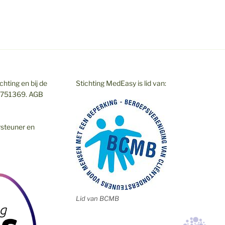
hting en bij de
Stichting MedEasy is lid van:
7751369. AGB
rsteuner en
Lid van BCMB