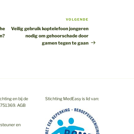
VOLGENDE
Volgend
bericht
che
Veilig gebruik koptelefoon jongeren
en?
nodig om gehoorschade door
gamen tegen te gaan
hting en bij de
Stichting MedEasy is lid van:
7751369. AGB
rsteuner en