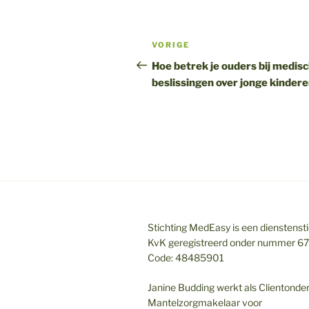
Bericht
Vorig
VORIGE
navigatie
bericht
Hoe betrek je ouders bij medis
beslissingen over jonge kinder
Stichting MedEasy is een dienstenstic
KvK geregistreerd onder nummer 6
Code: 48485901
Janine Budding werkt als Clientonde
Mantelzorgmakelaar voor