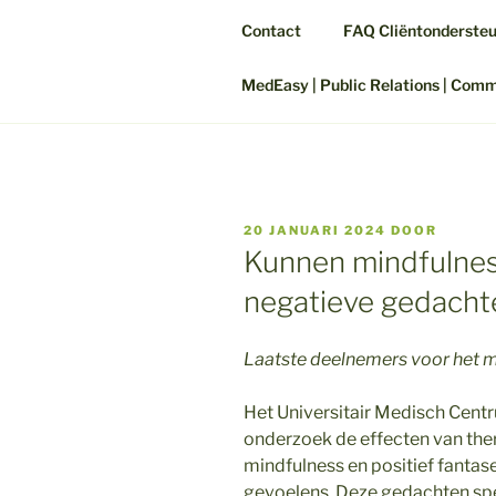
Contact
FAQ Cliëntonderste
MedEasy | Public Relations | Com
GEPLAATST
20 JANUARI 2024
DOOR
OP
Kunnen mindfulness
negatieve gedacht
Laatste deelnemers voor het 
Het Universitair Medisch Cen
onderzoek de effecten van the
mindfulness en positief fanta
gevoelens. Deze gedachten spel