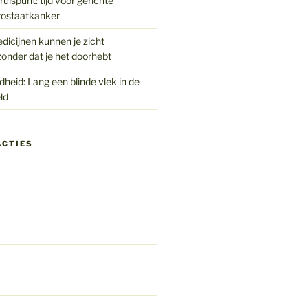
uispunt: tijd voor gerichte
rostaatkanker
edicijnen kunnen je zicht
onder dat je het doorhebt
eid: Lang een blinde vlek in de
ld
ACTIES