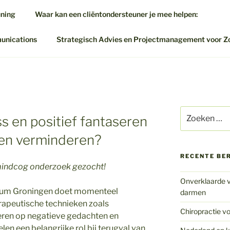
uning
Waar kan een cliëntondersteuner je mee helpen:
munications
Strategisch Advies en Projectmanagement voor Z
Zoeken
 en positief fantaseren
naar:
en verminderen?
RECENTE BE
mindcog onderzoek gezocht!
Onverklaarde v
trum Groningen doet momenteel
darmen
rapeutische technieken zoals
Chiropractie vo
seren op negatieve gedachten en
en een belangrijke rol bij terugval van