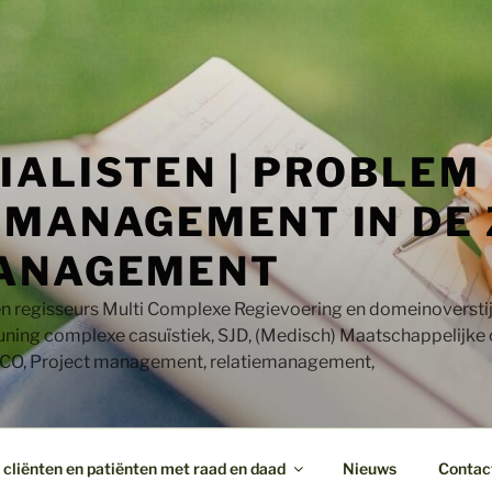
IALISTEN | PROBLEM
MANAGEMENT IN DE 
ANAGEMENT
en regisseurs Multi Complexe Regievoering en domeinoversti
uning complexe casuïstiek, SJD, (Medisch) Maatschappelijke
CO, Project management, relatiemanagement,
cliënten en patiënten met raad en daad
Nieuws
Contac