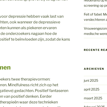
Nederland op kr
screening op p
Feit of fabel: M
oor depressie hebben vaak last van
verslechteren z
ten, ook wanneer de depressieve
hten kunnen als piekeren ervaren
Vrouwengezondh
n de onderzoekers nagaan hoe de
medische were
tief te beïnvloeden zijn, zodat de kans
RECENTE RE
rmen
ARCHIEVEN
oekers twee therapievormen:
juni 2025
ren. Mindfulness richt zich op het
april 2025
gatieve) gedachten. Positief fantaseren
en van positief denken. Eerder
maart 2025
 therapieën waar deze technieken
februari 2025