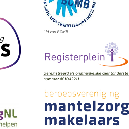
Lid van BCMB
Geregistreerd als onafhankelijke cliëntonders
nummer 461042211