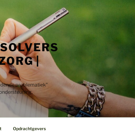
 SOLVERS
ZORG |
jdende problematiek"​
 ondersteuning,
t
Opdrachtgevers