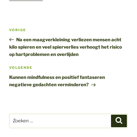
Bericht
Vorig
VORIGE
navigatie
bericht
Na een maagverkleining verliezen mensen acht
kilo spieren en veel spierverlies verhoogt het risico
op hartproblemen en overlijden
Volgend
VOLGENDE
bericht
Kunnen mindfulness en positief fantaseren
negatieve gedachten verminderen?
Zoeken
Zoeke
naar: