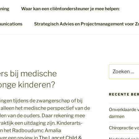
uning
Waar kan een cliëntondersteuner je mee helpen:
munications
Strategisch Advies en Projectmanagement voor Z
Zoeken
rs bij medische
naar:
jonge kinderen?
RECENTE BE
ngen tijdens de zwangerschap of bij
t alleen het medische perspectief van de
Onverklaarde v
rden van de ouders. Daar rekening mee
darmen
aktijk een uitdaging zijn. Kinderarts-
Chiropractie vo
an het Radboudumc Amalia
ver een review in
The Lancet Child &