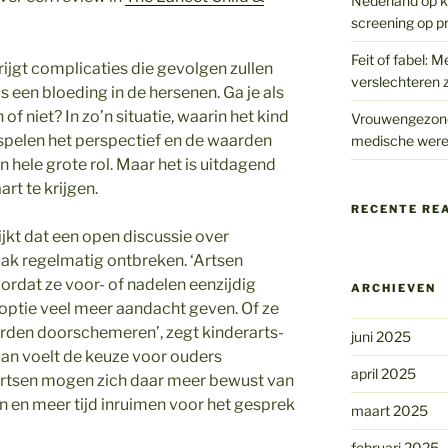
Nederland op kr
screening op p
Feit of fabel: M
krijgt complicaties die gevolgen zullen
verslechteren z
 een bloeding in de hersenen. Ga je als
of niet? In zo’n situatie, waarin het kind
Vrouwengezondh
, spelen het perspectief en de waarden
medische were
 hele grote rol. Maar het is uitdagend
rt te krijgen.
RECENTE RE
ijkt dat een open discussie over
k regelmatig ontbreken. ‘Artsen
rdat ze voor- of nadelen eenzijdig
ARCHIEVEN
optie veel meer aandacht geven. Of ze
arden doorschemeren’, zegt kinderarts-
juni 2025
an voelt de keuze voor ouders
april 2025
 Artsen mogen zich daar meer bewust van
 en meer tijd inruimen voor het gesprek
maart 2025
februari 2025