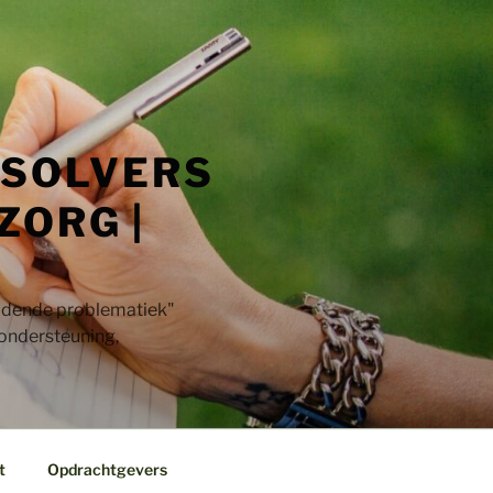
 SOLVERS
ZORG |
jdende problematiek"​
 ondersteuning,
t
Opdrachtgevers