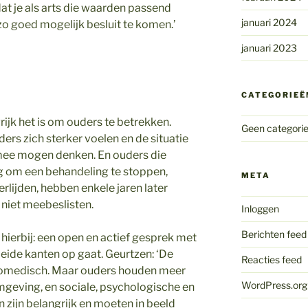
 je als arts die waarden passend
januari 2024
 goed mogelijk besluit te komen.’
januari 2023
CATEGORIEË
rijk het is om ouders te betrekken.
Geen categori
ers zich sterker voelen en de situatie
 mee mogen denken. En ouders die
ing om een behandeling te stoppen,
META
lijden, hebben enkele jaren later
 niet meebeslisten.
Inloggen
Berichten feed
hierbij: een open en actief gesprek met
beide kanten op gaat. Geurtzen: ‘De
Reacties feed
 biomedisch. Maar ouders houden meer
WordPress.org
mgeving, en sociale, psychologische en
n zijn belangrijk en moeten in beeld