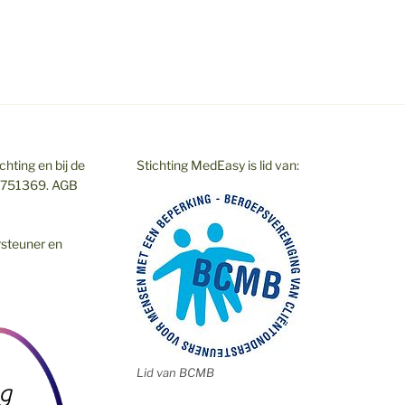
hting en bij de
Stichting MedEasy is lid van:
7751369. AGB
rsteuner en
Lid van BCMB