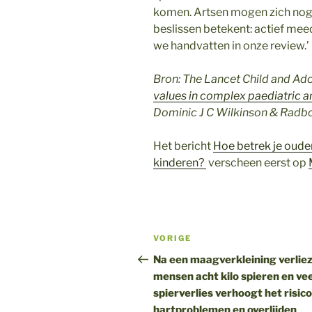
komen. Artsen mogen zich no
beslissen betekent: actief me
we handvatten in onze review.’
Bron: The Lancet Child and Ad
values in complex paediatric a
Dominic J C Wilkinson & Radb
Het bericht
Hoe betrek je oude
kinderen?
verscheen eerst op
Bericht
Vorig
VORIGE
navigatie
bericht
Na een maagverkleining verlie
mensen acht kilo spieren en vee
spierverlies verhoogt het risico
hartproblemen en overlijden