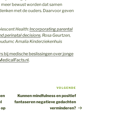
g meer bewust worden dat samen
edenken met de ouders. Daarvoor geven
olescent Health:
Incorporating parental
nd perinatal decisions
. Rosa Geurtzen,
oudumc Amalia Kinderziekenhuis
rs bij medische beslissingen over jonge
MedicalFacts.nl
.
VOLGENDE
Volgend
bericht
zen
Kunnen mindfulness en positief
l
fantaseren negatieve gedachten
 op
verminderen?