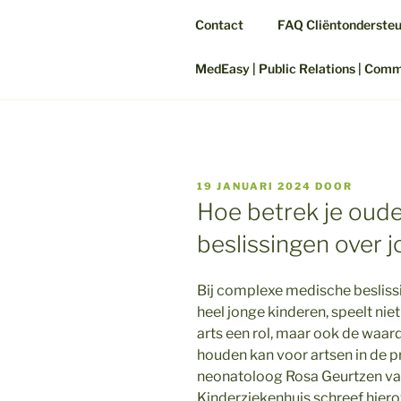
Contact
FAQ Cliëntonderste
MedEasy | Public Relations | Com
GEPLAATST
19 JANUARI 2024
DOOR
OP
Hoe betrek je oude
beslissingen over 
Bij complexe medische beslissi
heel jonge kinderen, speelt nie
arts een rol, maar ook de waa
houden kan voor artsen in de pr
neonatoloog Rosa Geurtzen v
Kinderziekenhuis schreef hiero