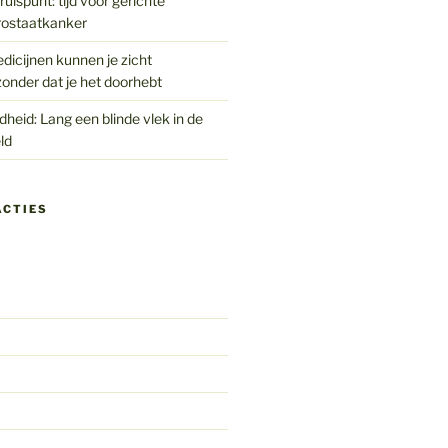
uispunt: tijd voor gerichte
rostaatkanker
edicijnen kunnen je zicht
onder dat je het doorhebt
eid: Lang een blinde vlek in de
ld
ACTIES