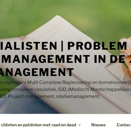
IALISTEN | PROBLEM
MANAGEMENT IN DE 
ANAGEMENT
en regisseurs Multi Complexe Regievoering en domeinoversti
uning complexe casuïstiek, SJD, (Medisch) Maatschappelijke
CO, Project management, relatiemanagement,
cliënten en patiënten met raad en daad
Nieuws
Contac