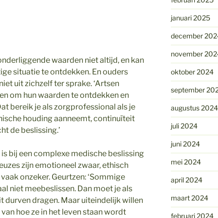
januari 2025
december 202
november 202
derliggende waarden niet altijd, en kan
ftige situatie te ontdekken. En ouders
oktober 2024
t uit zichzelf ter sprake. ‘Artsen
september 20
den om hun waarden te ontdekken en
at bereik je als zorgprofessional als je
augustus 2024
hische houding aanneemt, continuïteit
juli 2024
t de beslissing.’
juni 2024
 is bij een complexe medische beslissing
mei 2024
euzes zijn emotioneel zwaar, ethisch
s vaak onzeker. Geurtzen: ‘Sommige
april 2024
al niet meebeslissen. Dan moet je als
maart 2024
it durven dragen. Maar uiteindelijk willen
 van hoe ze in het leven staan wordt
februari 2024