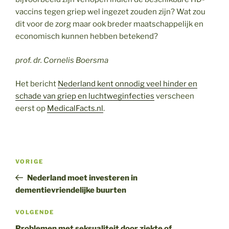
vaccins tegen griep wel ingezet zouden zijn? Wat zou
dit voor de zorg maar ook breder maatschappelijk en
economisch kunnen hebben betekend?
prof. dr. Cornelis Boersma
Het bericht
Nederland kent onnodig veel hinder en
schade van griep en luchtweginfecties
verscheen
eerst op
MedicalFacts.nl
.
Bericht
Vorig
VORIGE
navigatie
bericht
Nederland moet investeren in
dementievriendelijke buurten
Volgend
VOLGENDE
bericht
Problemen met seksualiteit door ziekte of