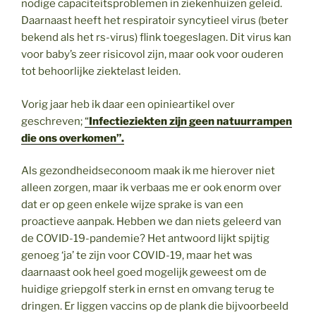
nodige capaciteitsproblemen in ziekenhuizen geleid.
Daarnaast heeft het respiratoir syncytieel virus (beter
bekend als het rs-virus) flink toegeslagen. Dit virus kan
voor baby’s zeer risicovol zijn, maar ook voor ouderen
tot behoorlijke ziektelast leiden.
Vorig jaar heb ik daar een opinieartikel over
geschreven;
“
Infectieziekten zijn geen natuurrampen
die ons overkomen”.
Als gezondheidseconoom maak ik me hierover niet
alleen zorgen, maar ik verbaas me er ook enorm over
dat er op geen enkele wijze sprake is van een
proactieve aanpak. Hebben we dan niets geleerd van
de COVID-19-pandemie? Het antwoord lijkt spijtig
genoeg ‘ja’ te zijn voor COVID-19, maar het was
daarnaast ook heel goed mogelijk geweest om de
huidige griepgolf sterk in ernst en omvang terug te
dringen. Er liggen vaccins op de plank die bijvoorbeeld