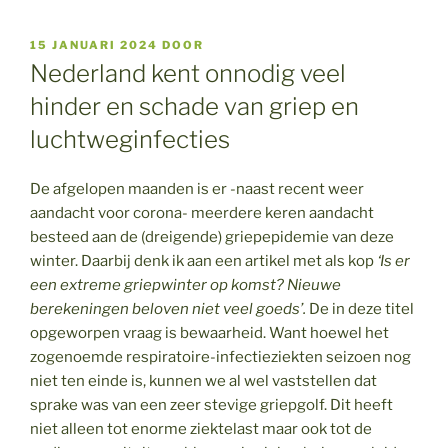
GEPLAATST
15 JANUARI 2024
DOOR
OP
Nederland kent onnodig veel
hinder en schade van griep en
luchtweginfecties
De afgelopen maanden is er -naast recent weer
aandacht voor corona- meerdere keren aandacht
besteed aan de (dreigende) griepepidemie van deze
winter. Daarbij denk ik aan een artikel met als kop
‘Is er
een extreme griepwinter op komst? Nieuwe
berekeningen beloven niet veel goeds’.
De in deze titel
opgeworpen vraag is bewaarheid. Want hoewel het
zogenoemde respiratoire-infectieziekten seizoen nog
niet ten einde is, kunnen we al wel vaststellen dat
sprake was van een zeer stevige griepgolf. Dit heeft
niet alleen tot enorme ziektelast maar ook tot de