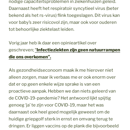
nodige capaciteitsproblemen in ziekenhuizen geleid.
Daarnaast heeft het respiratoir syncytieel virus (beter
bekend als het rs-virus) flink toegeslagen. Dit virus kan
voor baby’s zeer risicovol zijn, maar ook voor ouderen
tot behoorlijke ziektelast leiden.
Vorig jaar heb ik daar een opinieartikel over
geschreven;
“
Infectieziekten zijn geen natuurrampen
die ons overkomen”.
Als gezondheidseconoom maak ik me hierover niet
alleen zorgen, maar ik verbaas me er ook enorm over
dat er op geen enkele wijze sprake is van een
proactieve aanpak. Hebben we dan niets geleerd van
de COVID-19-pandemie? Het antwoord lijkt spijtig
genoeg ‘ja’ te zijn voor COVID-19, maar het was
daarnaast ook heel goed mogelijk geweest om de
huidige griepgolf sterk in ernst en omvang terug te
dringen. Er liggen vaccins op de plank die bijvoorbeeld