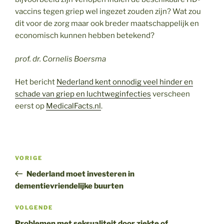
vaccins tegen griep wel ingezet zouden zijn? Wat zou
dit voor de zorg maar ook breder maatschappelijk en
economisch kunnen hebben betekend?
prof. dr. Cornelis Boersma
Het bericht
Nederland kent onnodig veel hinder en
schade van griep en luchtweginfecties
verscheen
eerst op
MedicalFacts.nl
.
Bericht
Vorig
VORIGE
navigatie
bericht
Nederland moet investeren in
dementievriendelijke buurten
Volgend
VOLGENDE
bericht
Problemen met seksualiteit door ziekte of