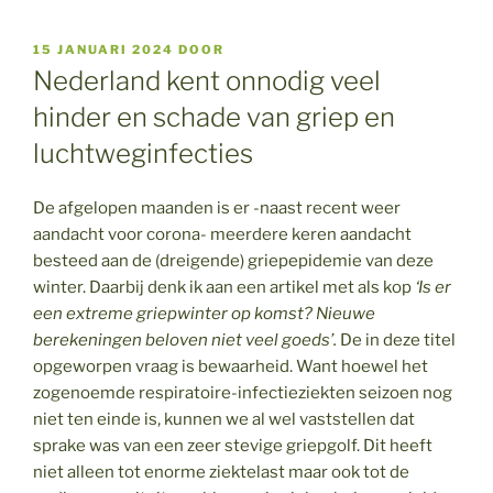
GEPLAATST
15 JANUARI 2024
DOOR
OP
Nederland kent onnodig veel
hinder en schade van griep en
luchtweginfecties
De afgelopen maanden is er -naast recent weer
aandacht voor corona- meerdere keren aandacht
besteed aan de (dreigende) griepepidemie van deze
winter. Daarbij denk ik aan een artikel met als kop
‘Is er
een extreme griepwinter op komst? Nieuwe
berekeningen beloven niet veel goeds’.
De in deze titel
opgeworpen vraag is bewaarheid. Want hoewel het
zogenoemde respiratoire-infectieziekten seizoen nog
niet ten einde is, kunnen we al wel vaststellen dat
sprake was van een zeer stevige griepgolf. Dit heeft
niet alleen tot enorme ziektelast maar ook tot de