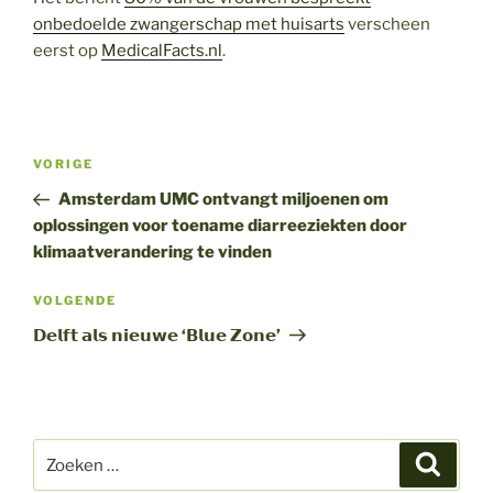
onbedoelde zwangerschap met huisarts
verscheen
eerst op
MedicalFacts.nl
.
Bericht
Vorig
VORIGE
navigatie
bericht
Amsterdam UMC ontvangt miljoenen om
oplossingen voor toename diarreeziekten door
klimaatverandering te vinden
Volgend
VOLGENDE
bericht
𝗗𝗲𝗹𝗳𝘁 𝗮𝗹𝘀 𝗻𝗶𝗲𝘂𝘄𝗲 ‘𝗕𝗹𝘂𝗲 𝗭𝗼𝗻𝗲’
Zoeken
Zoeke
naar: