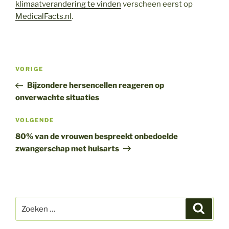
klimaatverandering te vinden
verscheen eerst op
MedicalFacts.nl
.
Bericht
Vorig
VORIGE
navigatie
bericht
Bijzondere hersencellen reageren op
onverwachte situaties
Volgend
VOLGENDE
bericht
80% van de vrouwen bespreekt onbedoelde
zwangerschap met huisarts
Zoeken
Zoeke
naar: