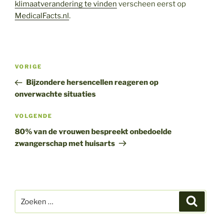
klimaatverandering te vinden
verscheen eerst op
MedicalFacts.nl
.
Bericht
Vorig
VORIGE
navigatie
bericht
Bijzondere hersencellen reageren op
onverwachte situaties
Volgend
VOLGENDE
bericht
80% van de vrouwen bespreekt onbedoelde
zwangerschap met huisarts
Zoeken
Zoeke
naar: