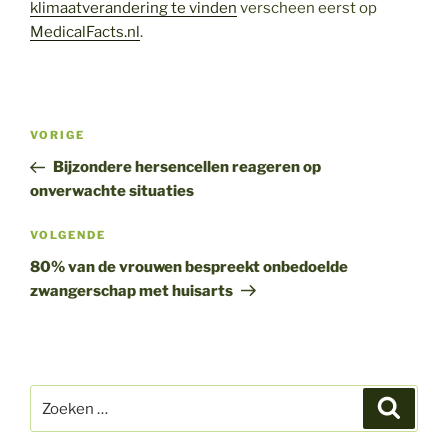
klimaatverandering te vinden
verscheen eerst op
MedicalFacts.nl
.
Bericht
Vorig
VORIGE
navigatie
bericht
Bijzondere hersencellen reageren op
onverwachte situaties
Volgend
VOLGENDE
bericht
80% van de vrouwen bespreekt onbedoelde
zwangerschap met huisarts
Zoeken
Zoeke
naar: