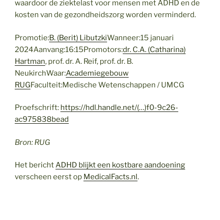
waardoor de ziektelast voor mensen met ADHD en de
kosten van de gezondheidszorg worden verminderd.
Promotie:
B. (Berit) Libutzki
Wanneer:15 januari
2024Aanvang:16:15Promotors:
dr. C.A. (Catharina)
Hartman
, prof. dr. A. Reif, prof. dr. B.
NeukirchWaar:
Academiegebouw
RUG
Faculteit:Medische Wetenschappen / UMCG
Proefschrift:
https://hdl.handle.net/(…)f0-9c26-
ac975838bead
Bron: RUG
Het bericht
ADHD blijkt een kostbare aandoening
verscheen eerst op
MedicalFacts.nl
.