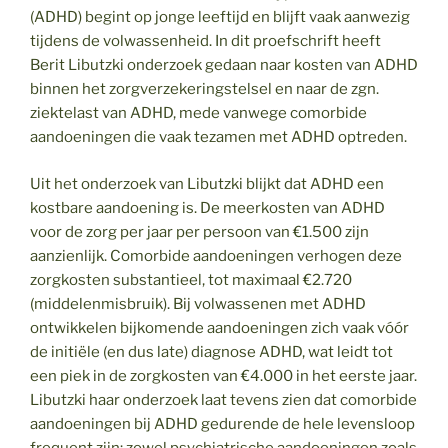
(ADHD) begint op jonge leeftijd en blijft vaak aanwezig
tijdens de volwassenheid. In dit proefschrift heeft
Berit Libutzki onderzoek gedaan naar kosten van ADHD
binnen het zorgverzekeringstelsel en naar de zgn.
ziektelast van ADHD, mede vanwege comorbide
aandoeningen die vaak tezamen met ADHD optreden.
Uit het onderzoek van Libutzki blijkt dat ADHD een
kostbare aandoening is. De meerkosten van ADHD
voor de zorg per jaar per persoon van €1.500 zijn
aanzienlijk. Comorbide aandoeningen verhogen deze
zorgkosten substantieel, tot maximaal €2.720
(middelenmisbruik). Bij volwassenen met ADHD
ontwikkelen bijkomende aandoeningen zich vaak vóór
de initiële (en dus late) diagnose ADHD, wat leidt tot
een piek in de zorgkosten van €4.000 in het eerste jaar.
Libutzki haar onderzoek laat tevens zien dat comorbide
aandoeningen bij ADHD gedurende de hele levensloop
frequent zijn: zowel psychiatrische aandoeningen zoals