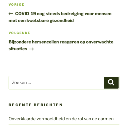
Bericht
Vorig
VORIGE
navigatie
bericht
COVID-19 nog steeds bedreiging voor mensen
met een kwetsbare gezondheid
Volgend
VOLGENDE
bericht
Bijzondere hersencellen reageren op onverwachte
situaties
Zoeken
Zoeke
naar:
RECENTE BERICHTEN
Onverklaarde vermoeidheid en de rol van de darmen