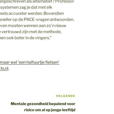
fgeschreven als alternatief? Professor
 systemen zag je dat met elk
eeds accurater werden. Bovendien
sneller op de PACE-vragen antwoorden.
even moeten wennen aan zo’n nieuw
 vertrouwd zijn met de methode,
en ook beter in de vingers.”
 maar wel ‘een halfuurtje fietsen’
ts.nl
.
VOLGENDE
Volgend
bericht
Mentale gezondheid bepalend voor
risico om al op jonge leeftijd