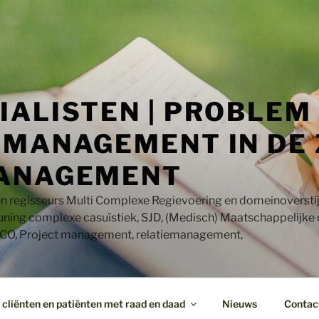
IALISTEN | PROBLEM
MANAGEMENT IN DE 
ANAGEMENT
en regisseurs Multi Complexe Regievoering en domeinoversti
uning complexe casuïstiek, SJD, (Medisch) Maatschappelijke
CO, Project management, relatiemanagement,
cliënten en patiënten met raad en daad
Nieuws
Contac