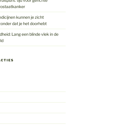
uispunt: tijd voor gerichte
rostaatkanker
edicijnen kunnen je zicht
onder dat je het doorhebt
eid: Lang een blinde vlek in de
ld
ACTIES