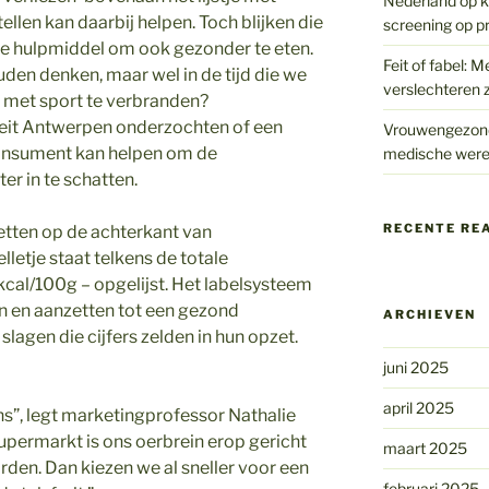
Nederland op kr
llen kan daarbij helpen. Toch blijken die
screening op p
este hulpmiddel om ook gezonder te eten.
Feit of fabel: M
uden denken, maar wel in de tijd die we
verslechteren z
 met sport te verbranden?
eit Antwerpen onderzochten of een
Vrouwengezondh
consument kan helpen om de
medische were
r in te schatten.
RECENTE RE
etten op de achterkant van
letje staat telkens de totale
kcal/100g – opgelijst. Het labelsysteem
 en aanzetten tot een gezond
ARCHIEVEN
slagen die cijfers zelden in hun opzet.
juni 2025
april 2025
s”, legt marketingprofessor Nathalie
supermarkt is ons oerbrein erop gericht
maart 2025
den. Dan kiezen we al sneller voor een
februari 2025