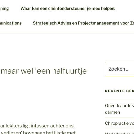
uning
Waar kan een cliëntondersteuner je mee helpen:
munications
Strategisch Advies en Projectmanagement voor Z
Zoeken
, maar wel ‘een halfuurtje
naar:
RECENTE BE
Onverklaarde v
darmen
Chiropractie vo
r lekkers ligt intussen achter ons.
verliezen’ bovenaan het lijstje met