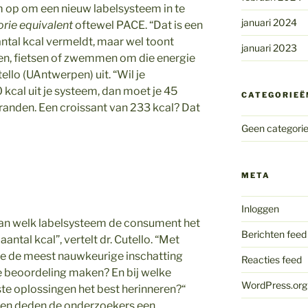
op om een nieuw labelsysteem in te
januari 2024
lorie equivalent
oftewel PACE. “Dat is een
aantal kcal vermeldt, maar wel toont
januari 2023
en, fietsen of zwemmen om die energie
tello (UAntwerpen) uit. “Wil je
 kcal uit je systeem, dan moet je 45
CATEGORIEË
randen. Een croissant van 233 kcal? Dat
Geen categori
META
Inloggen
aan welk labelsysteem de consument het
Berichten feed
antal kcal”, vertelt dr. Cutello. “Met
e de meest nauwkeurige inschatting
Reacties feed
 beoordeling maken? En bij welke
WordPress.org
te oplossingen het best herinneren?“
en deden de onderzoekers een