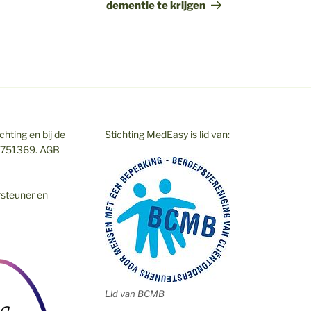
dementie te krijgen
hting en bij de
Stichting MedEasy is lid van:
7751369. AGB
rsteuner en
Lid van BCMB