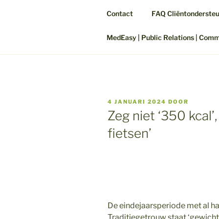
Contact
FAQ Cliëntonderste
MedEasy | Public Relations | Com
GEPLAATST
4 JANUARI 2024
DOOR
OP
Zeg niet ‘350 kcal’
fietsen’
De eindejaarsperiode met al haa
Traditiegetrouw staat ‘gewicht 