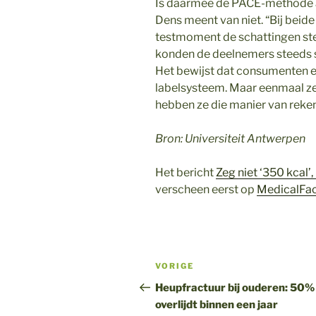
Is daarmee de PACE-methode a
Dens meent van niet. “Bij beide
testmoment de schattingen st
konden de deelnemers steeds 
Het bewijst dat consumenten 
labelsysteem. Maar eenmaal ze
hebben ze die manier van reken
Bron: Universiteit Antwerpen
Het bericht
Zeg niet ‘350 kcal’,
verscheen eerst op
MedicalFac
Bericht
Vorig
VORIGE
navigatie
bericht
Heupfractuur bij ouderen: 50%
overlijdt binnen een jaar