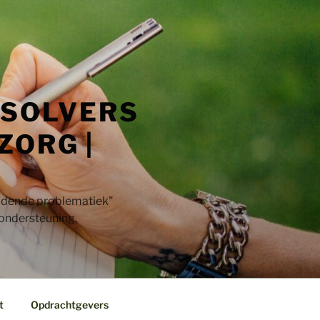
 SOLVERS
ZORG |
jdende problematiek"​
 ondersteuning,
t
Opdrachtgevers