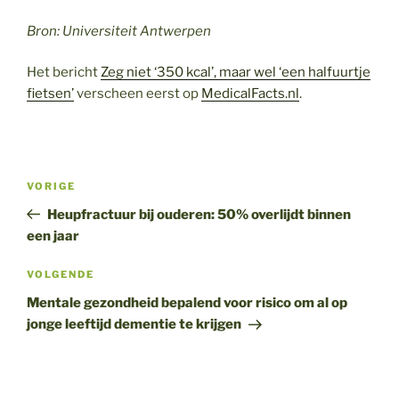
Bron: Universiteit Antwerpen
Het bericht
Zeg niet ‘350 kcal’, maar wel ‘een halfuurtje
fietsen’
verscheen eerst op
MedicalFacts.nl
.
Bericht
Vorig
VORIGE
navigatie
bericht
Heupfractuur bij ouderen: 50% overlijdt binnen
een jaar
Volgend
VOLGENDE
bericht
Mentale gezondheid bepalend voor risico om al op
jonge leeftijd dementie te krijgen