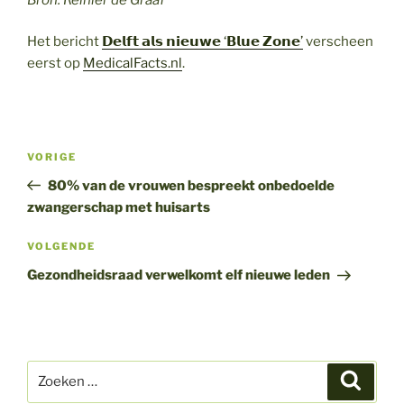
Het bericht
𝗗𝗲𝗹𝗳𝘁 𝗮𝗹𝘀 𝗻𝗶𝗲𝘂𝘄𝗲 ‘𝗕𝗹𝘂𝗲 𝗭𝗼𝗻𝗲’
verscheen
eerst op
MedicalFacts.nl
.
Bericht
Vorig
VORIGE
navigatie
bericht
80% van de vrouwen bespreekt onbedoelde
zwangerschap met huisarts
Volgend
VOLGENDE
bericht
Gezondheidsraad verwelkomt elf nieuwe leden
Zoeken
Zoeke
naar: