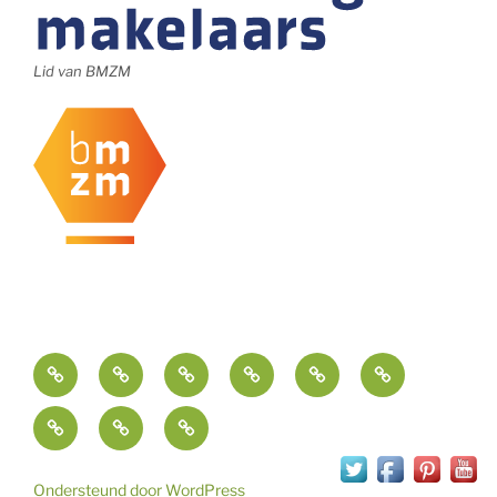
Lid van BMZM
Ondersteuning
Nieuws
Contact
Opdrachtgevers
Contact
FAQ
van
Cliëntonderste
Waar
MedEasy
Strategisch
mantelzorgers,
kan
|
Advies
cliënten
een
Public
en
en
Ondersteund door WordPress