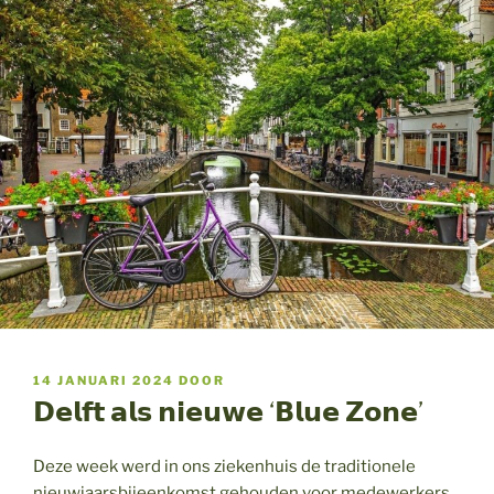
GEPLAATST
14 JANUARI 2024
DOOR
OP
𝗗𝗲𝗹𝗳𝘁 𝗮𝗹𝘀 𝗻𝗶𝗲𝘂𝘄𝗲 ‘𝗕𝗹𝘂𝗲 𝗭𝗼𝗻𝗲’
Deze week werd in ons ziekenhuis de traditionele
nieuwjaarsbijeenkomst gehouden voor medewerkers,