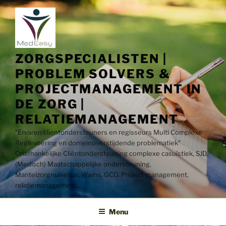
Ga
naar
de
inhoud
ZORGSPECIALISTEN |
PROBLEM SOLVERS &
PROJECTMANAGEMENT IN
DE ZORG |
RELATIEMANAGEMENT
"Ervaren clientondersteuners en regisseurs Multi Complexe
Regievoering en domeinoverstijdende problematiek"​
Onafhankelijke Cliëntondersteuning complexe casuïstiek, SJD,
(Medisch) Maatschappelijke ondersteuning,
Mantelzorgmakelaar, Wams, GCO, Project management,
relatiemanagement,
Menu